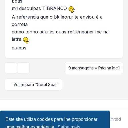
boas
mil desculpas TIBRANCO
A referencia que o bk.leon.r te enviou é a
correta
como tenho aqui as duas ref. enganei-me na
letra
cumps
9 mensagens • Página
1
de
1
Opções de visualização e ordenação
Voltar para “Geral Seat”
Desenvolvido por
phpBB
® Forum Software © phpBB Limited
Este site utiliza cookies para lhe proporcionar
• Design by
Leenoz.com
uma melhor experiência.
Saiba mais