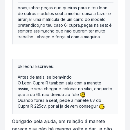
boas,sobre peças que queiras para o teu leon
de outros modelos seat a melhor coisa a fazer e
arranjar uma matricula de um carro do modelo
pretendido,no teu caso 6l cupra,peças na seat é
sempre assim,acho que nao querem ter muito
trabalho....abraço e força aí com a maquina
bk.leon.r Escreveu:
Antes de mais, se bemvindo.
O Leon Cupra R tambem saiu com a manete
assim, e sera chegar e colocar no sitio, enquanto
que a do 6L nao devido ao fole
Quando fores a seat, pede a manete 6v do
Cupra R 225cv, por ai ja devem conseguir
Obrigado pela ajuda, em relação á manete
parece que não há mesmo volta a dar, já não