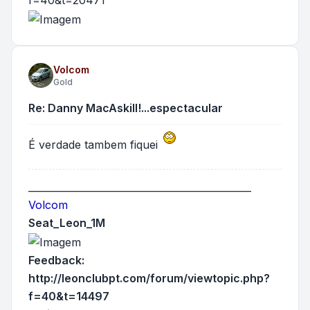
f=40&t=20471
Volcom
Gold
Re: Danny MacAskill!...espectacular
É verdade tambem fiquei
______________________________________________
Volcom
Seat_Leon_1M
Feedback:
http://leonclubpt.com/forum/viewtopic.php?
f=40&t=14497