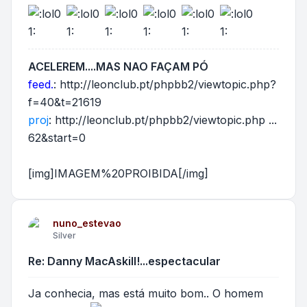
ACELEREM....MAS NAO FAÇAM PÓ
feed.
:
http://leonclub.pt/phpbb2/viewtopic.php?
f=40&t=21619
proj
:
http://leonclub.pt/phpbb2/viewtopic.php ...
62&start=0
[img]IMAGEM%20PROIBIDA[/img]
nuno_estevao
Silver
Re: Danny MacAskill!...espectacular
Ja conhecia, mas está muito bom.. O homem