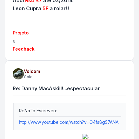
Audi
Rs4 B7
até 02/2014
Leon Cupra
5F
a rolar!!
Projeto
e
Feedback
Volcom
Gold
Re: Danny MacAskill!...espectacular
ReNaTo Escreveu:
http://www.youtube.com/watch?v=O4fs8gS7ANA