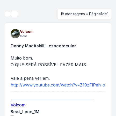
18 mensagens • Página
1
de
1
Pesquisar
Volcom
Gold
Danny MacAskill!...espectacular
Muito bom.
O QUE SERÁ POSSÍVEL FAZER MAIS…
Vale a pena ver em.
http://www.youtube.com/watch?v=Z19zFlPah-o
______________________________________________
Volcom
Seat_Leon_1M