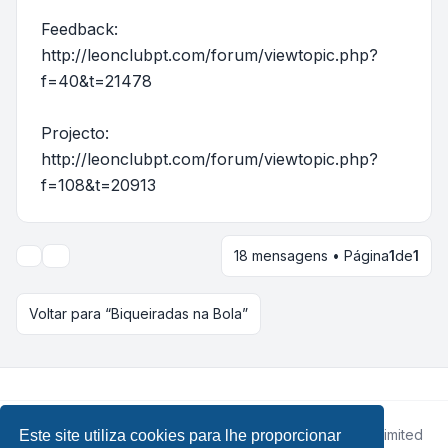
Feedback:
http://leonclubpt.com/forum/viewtopic.php?
f=40&t=21478
Projecto:
http://leonclubpt.com/forum/viewtopic.php?
f=108&t=20913
18 mensagens • Página
1
de
1
Opções de visualização e ordenação
Voltar para “Biqueiradas na Bola”
Desenvolvido por
phpBB
® Forum Software © phpBB Limited
Este site utiliza cookies para lhe proporcionar