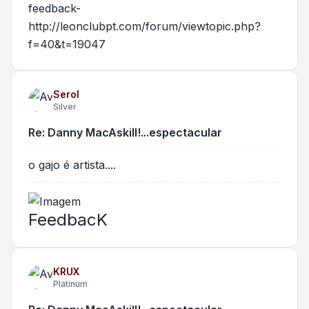
feedback-
http://leonclubpt.com/forum/viewtopic.php?
f=40&t=19047
Serol
Silver
Re: Danny MacAskill!...espectacular
o gajo é artista....
FeedbacK
KRUX
Platinum