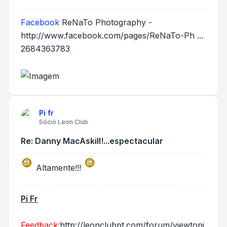
Facebook
ReNaTo Photography -
http://www.facebook.com/pages/ReNaTo-Ph ...
2684363783
Pi fr
Sócio Leon Club
Re: Danny MacAskill!...espectacular
Altamente!!!
Pi Fr
Feedback:
http://leonclubpt.com/forum/viewtopi