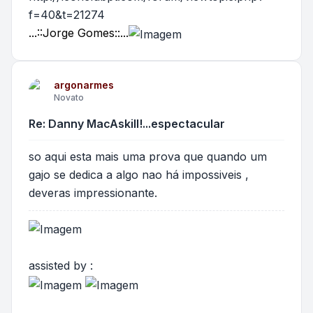
f=40&t=21274
...::Jorge Gomes::...
argonarmes
Novato
Re: Danny MacAskill!...espectacular
so aqui esta mais uma prova que quando um
gajo se dedica a algo nao há impossiveis ,
deveras impressionante.
assisted by :