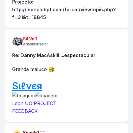
Projecto:
http://leonclubpt.com/forum/viewtopic.php?
f=31&t=18845
SiLVeR
Administrador
Re: Danny MacAskill!...espectacular
Granda maluco
Sιℓνєя
Leon UO PROJECT
FEEDBACK
SponkGTT