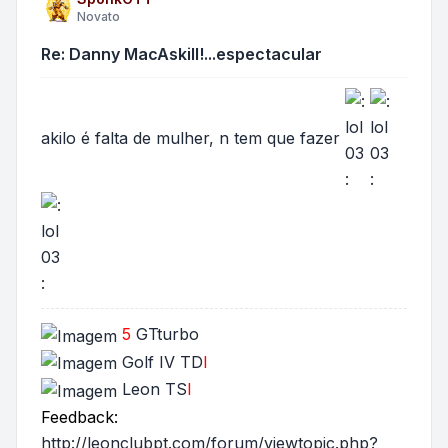
Novato
Re: Danny MacAskill!...espectacular
akilo é falta de mulher, n tem que fazer
5
GTturbo
Golf IV TD
I
Leon TS
I
Feedback:
http://leonclubpt.com/forum/viewtopic.php?