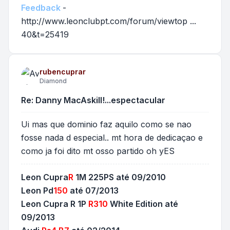
Feedback
-
http://www.leonclubpt.com/forum/viewtop ...
40&t=25419
rubencuprar
Diamond
Re: Danny MacAskill!...espectacular
Ui mas que dominio faz aquilo como se nao
fosse nada d especial.. mt hora de dedicaçao e
como ja foi dito mt osso partido oh yES
Leon Cupra
R
1M 225PS até 09/2010
Leon Pd
150
até 07/2013
Leon Cupra R 1P
R310
White Edition até
09/2013