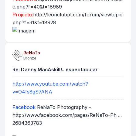
c.php?f=40&t=18989
Projecto:
http://leonclubpt.com/forum/viewtopic.
php?f=31&t=18928
ReNaTo
Bronze
Re: Danny MacAskill!...espectacular
http://www.youtube.com/watch?
v=O4fs8gS7ANA
Facebook
ReNaTo Photography -
http://www.facebook.com/pages/ReNaTo-Ph ...
2684363783