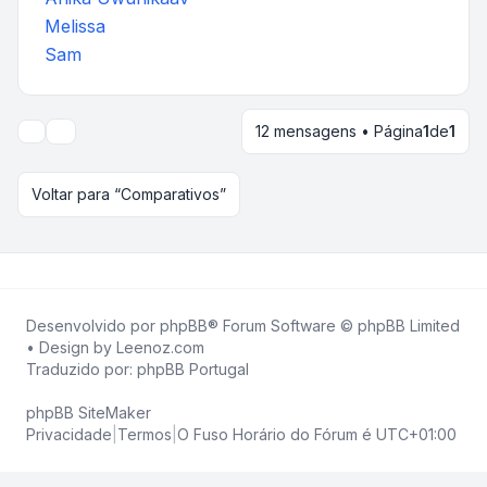
Melissa
Sam
12 mensagens • Página
1
de
1
Opções de visualização e ordenação
Voltar para “Comparativos”
Desenvolvido por
phpBB
® Forum Software © phpBB Limited
• Design by
Leenoz.com
Traduzido por:
phpBB Portugal
phpBB SiteMaker
Privacidade
|
Termos
|
O Fuso Horário do Fórum é
UTC+01:00