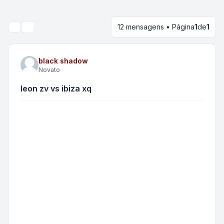
12 mensagens • Página
1
de
1
Pesquisar
black shadow
Novato
leon zv vs ibiza xq