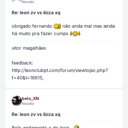
Novato
Re: leon zv vs ibiza xq
obrigado fernando
não anda mal mas ainda
há muito pra fazer cumps
vitor magalhães
feedback:
http://leonclubpt.com/forum/viewtopic.php?
f=40&t=16615
,
beto_XN
Novato
Re: leon zv vs ibiza xq
Belo andamento o do leon...