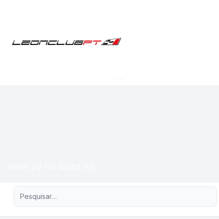
leon zv vs ibiza xq
Pesquisa avançada