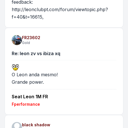
feedback:
http://leonclubpt.com/forum/viewtopic.php?
f=40&t=16615
,
FR23602
Gold
Re: leon zv vs ibiza xq
O Leon anda mesmo!
Grande power.
Seat Leon 1M FR
Fperformance
black shadow