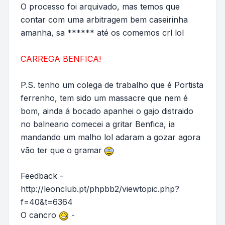
O processo foi arquivado, mas temos que
contar com uma arbitragem bem caseirinha
amanha, sa ****** até os comemos crl lol
CARREGA BENFICA!
P.S. tenho um colega de trabalho que é Portista
ferrenho, tem sido um massacre que nem é
bom, ainda á bocado apanhei o gajo distraido
no balneario comecei a gritar Benfica, ia
mandando um malho lol adaram a gozar agora
vão ter que o gramar
Feedback -
http://leonclub.pt/phpbb2/viewtopic.php?
f=40&t=6364
O cancro
-