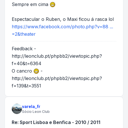
Sempre em cima
Espectacular o Ruben, o Maxi ficou á rasca lol
https://www.facebook.com/photo.php?v=88 ...
=2&theater
Feedback -
http://leonclub.pt/phpbb2/viewtopic.php?
f=40&t=6364
O cancro
-
http://leonclub.pt/phpbb2/viewtopic.php?
f=139&t=3551
varela_fr
Sócio Leon Club
Re: Sport Lisboa e Benfica - 2010 / 2011