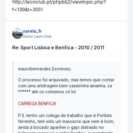
http://leonclub.pt/phpbb2/viewtopic.php?
f=139&t=3551
varela_fr
Sócio Leon Club
Re: Sport Lisboa e Benfica - 2010 / 2011
maurobernardes Escreveu:
O processo foi arquivado, mas temos que contar
com uma arbitragem bem caseirinha amanha, sa
****** até os comemos crl lol
CARREGA BENFICA!
P.S. tenho um colega de trabalho que é Portista
ferrenho, tem sido um massacre que nem é bom,
ainda á bocado apanhei o gajo distraido no