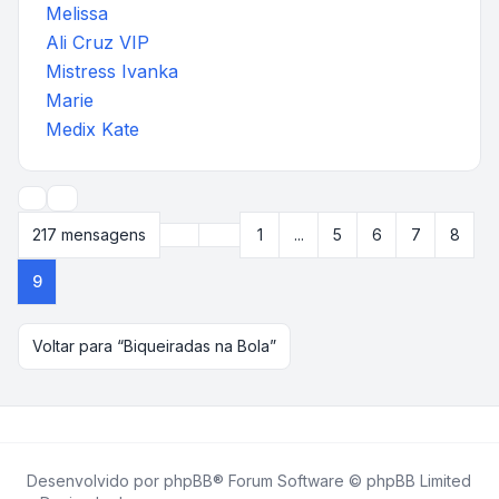
Melissa
Ali Cruz VIP
Mistress Ivanka
Marie
Medix Kate
Opções de visualização e ordenação
Anterior
217 mensagens
1
...
5
6
7
8
Página
9
de
9
9
Voltar para “Biqueiradas na Bola”
Desenvolvido por
phpBB
® Forum Software © phpBB Limited