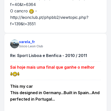
f=40&t=6364
O cancro
-
http://leonclub.pt/phpbb2/viewtopic.php?
f=139&t=3551
varela_fr
Sócio Leon Club
Re: Sport Lisboa e Benfica - 2010 / 2011
Sai hoje mais uma final que ganhe o melhor
This my car
This designed in Germany...Built in Spain...And
perfected in Portugal...