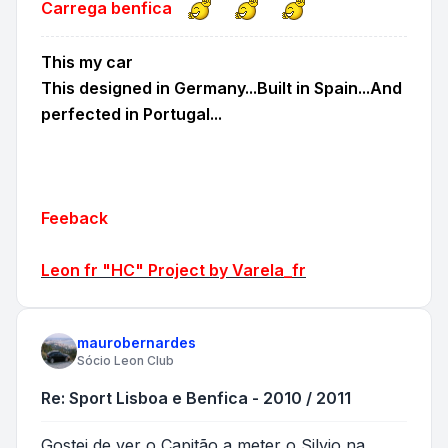
Carrega benfica
This my car
This designed in Germany...Built in Spain...And
perfected in Portugal...
Feeback
Leon fr "HC" Project by Varela_fr
maurobernardes
Sócio Leon Club
Re: Sport Lisboa e Benfica - 2010 / 2011
Gostei de ver o Capitão a meter o Silvio na