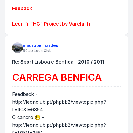
Feeback
Leon fr "HC" Project by Varela_fr
maurobernardes
Sócio Leon Club
Re: Sport Lisboa e Benfica - 2010 / 2011
CARREGA BENFICA
Feedback -
http://leonclub.pt/phpbb2/viewtopic.php?
f=40&t=6364
O cancro
-
http://leonclub.pt/phpbb2/viewtopic.php?
f=139&t=3551