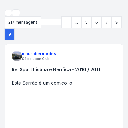
Pesquisar
Anterior
217 mensagens
1
...
5
6
7
8
Página
9
de
9
9
maurobernardes
Sócio Leon Club
Re: Sport Lisboa e Benfica - 2010 / 2011
Este Serrão é um comico lol