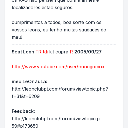
os VAG não pensem que com alarmes e
localizadores estão seguros.
cumprimentos a todos, boa sorte com os
vossos leons, eu tenho muitas saudades do
meu!
Seat Leon
FR
tdi
kit cupra
R
2005/09/27
http://www.youtube.com/user/nunogomox
meu LeOnZuLa:
http://leonclubpt.com/forum/viewtopic.php?
f=31&t=6209
Feedback:
http://leonclubpt.com/forum/viewtopic.p ...
59#p173659