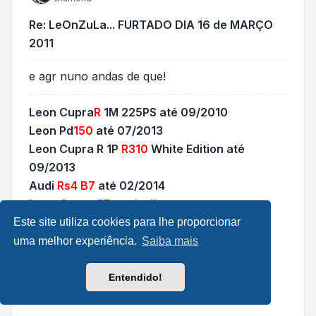
Re: LeOnZuLa... FURTADO DIA 16 de MARÇO
2011
e agr nuno andas de que!
Leon Cupra
R
1M 225PS até 09/2010
Leon Pd
150
até 07/2013
Leon Cupra R 1P
R310
White Edition até
09/2013
Audi
Rs4 B7
até 02/2014
Leon Cupra
5F
a rolar!!
Este site utiliza cookies para lhe proporcionar
uma melhor experiência.
Saiba mais
Projeto
e
Entendido!
Feedback