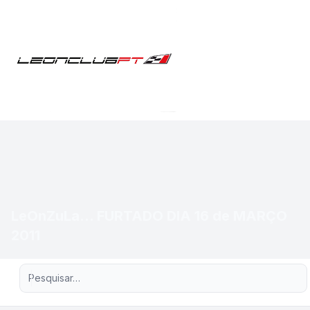
LeOnZuLa... FURTADO DIA 16 de MARÇO
2011
Pesquisa avançada