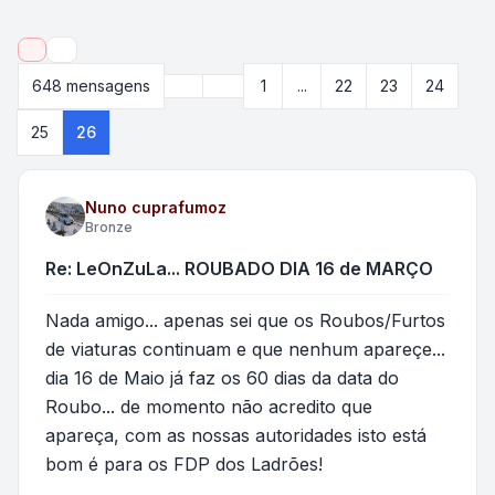
Pesquisar
Anterior
648 mensagens
1
...
22
23
24
Página
26
de
26
25
26
Nuno cuprafumoz
Bronze
Re: LeOnZuLa... ROUBADO DIA 16 de MARÇO
Nada amigo... apenas sei que os Roubos/Furtos
de viaturas continuam e que nenhum apareçe...
dia 16 de Maio já faz os 60 dias da data do
Roubo... de momento não acredito que
apareça, com as nossas autoridades isto está
bom é para os FDP dos Ladrões!