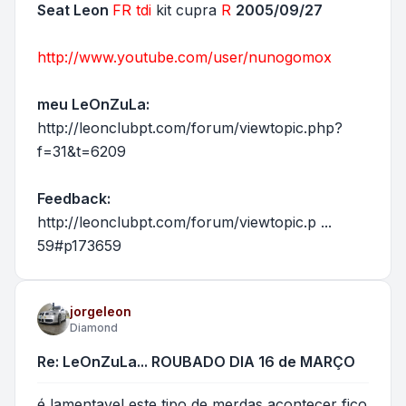
Seat Leon
FR
tdi
kit cupra
R
2005/09/27
http://www.youtube.com/user/nunogomox
meu LeOnZuLa:
http://leonclubpt.com/forum/viewtopic.php?
f=31&t=6209
Feedback:
http://leonclubpt.com/forum/viewtopic.p ...
59#p173659
jorgeleon
Diamond
Re: LeOnZuLa... ROUBADO DIA 16 de MARÇO
é lamentavel este tipo de merdas acontecer fico