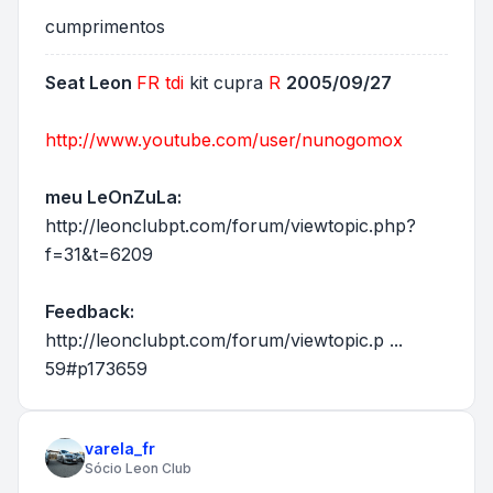
cumprimentos
Seat Leon
FR
tdi
kit cupra
R
2005/09/27
http://www.youtube.com/user/nunogomox
meu LeOnZuLa:
http://leonclubpt.com/forum/viewtopic.php?
f=31&t=6209
Feedback:
http://leonclubpt.com/forum/viewtopic.p ...
59#p173659
varela_fr
Sócio Leon Club