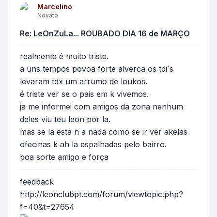
Marcelino
Novato
Re: LeOnZuLa... ROUBADO DIA 16 de MARÇO
realmente é muito triste.
a uns tempos povoa forte alverca os tdi´s
levaram tdx um arrumo de loukos.
é triste ver se o pais em k vivemos.
ja me informei com amigos da zona nenhum
deles viu teu leon por la.
mas se la esta n a nada como se ir ver akelas
ofecinas k ah la espalhadas pelo bairro.
boa sorte amigo e força
feedback
http://leonclubpt.com/forum/viewtopic.php?
f=40&t=27654