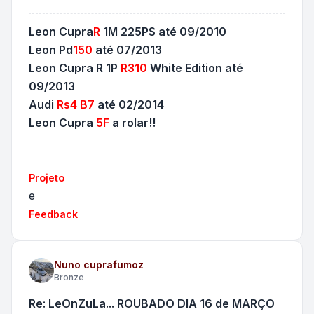
Leon Cupra
R
1M 225PS até 09/2010
Leon Pd
150
até 07/2013
Leon Cupra R 1P
R310
White Edition até
09/2013
Audi
Rs4 B7
até 02/2014
Leon Cupra
5F
a rolar!!
Projeto
e
Feedback
Nuno cuprafumoz
Bronze
Re: LeOnZuLa... ROUBADO DIA 16 de MARÇO