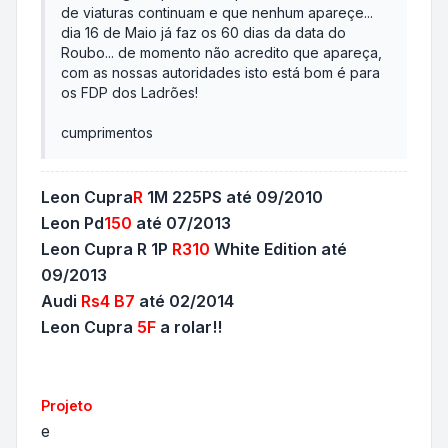
de viaturas continuam e que nenhum apareçe...
dia 16 de Maio já faz os 60 dias da data do
Roubo... de momento não acredito que apareça,
com as nossas autoridades isto está bom é para
os FDP dos Ladrões!
cumprimentos
Leon Cupra
R
1M 225PS até 09/2010
Leon Pd
150
até 07/2013
Leon Cupra R 1P
R310
White Edition até
09/2013
Audi
Rs4 B7
até 02/2014
Leon Cupra
5F
a rolar!!
Projeto
e