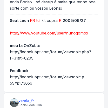
anda Bonito... só desejo á malta que tenho boa
sorte com os vossos Leons!!
Seat Leon
FR
tdi
kit cupra
R
2005/09/27
http://www.youtube.com/user/nunogomox
meu LeOnZuLa:
http://leonclubpt.com/forum/viewtopic.php?
f=31&t=6209
Feedback:
http://leonclubpt.com/forum/viewtopic.p ...
59#p173659
varela_fr
Sócio Leon Club