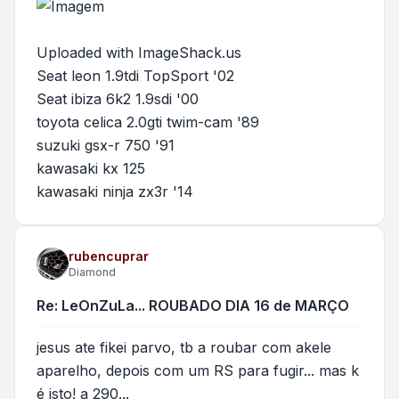
Uploaded with
ImageShack.us
Seat leon 1.9tdi TopSport '02
Seat ibiza 6k2 1.9sdi '00
toyota celica 2.0gti twim-cam '89
suzuki gsx-r 750 '91
kawasaki kx 125
kawasaki ninja zx3r '14
rubencuprar
Diamond
Re: LeOnZuLa... ROUBADO DIA 16 de MARÇO
jesus ate fikei parvo, tb a roubar com akele
aparelho, depois com um RS para fugir... mas k
é isto! a 290...