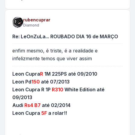
rubencuprar
Diamond
Re: LeOnZuLa... ROUBADO DIA 16 de MARÇO
enfim mesmo, é triste, é a realidade e
infelizmente temos que viver assim
Leon Cupra
R
1M 225PS até 09/2010
Leon Pd
150
até 07/2013
Leon Cupra R 1P
R310
White Edition até
09/2013
Audi
Rs4 B7
até 02/2014
Leon Cupra
5F
a rolar!!