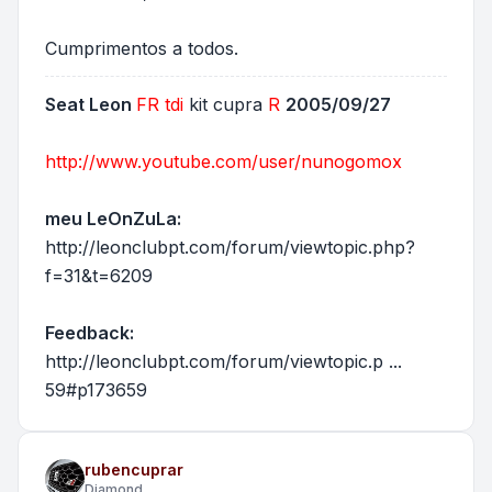
Cumprimentos a todos.
Seat Leon
FR
tdi
kit cupra
R
2005/09/27
http://www.youtube.com/user/nunogomox
meu LeOnZuLa:
http://leonclubpt.com/forum/viewtopic.php?
f=31&t=6209
Feedback:
http://leonclubpt.com/forum/viewtopic.p ...
59#p173659
rubencuprar
Diamond