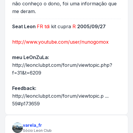
não conheço o dono, foi uma informação que
me deram.
Seat Leon
FR
tdi
kit cupra
R
2005/09/27
http://www.youtube.com/user/nunogomox
meu LeOnZuLa:
http://leonclubpt.com/forum/viewtopic.php?
f=31&t=6209
Feedback:
http://leonclubpt.com/forum/viewtopic.p ...
59#p173659
varela_fr
Sócio Leon Club