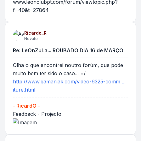
www.leonclubpt.com/forum/viewtopic.php?
f=40&t=27864
Ricardo_R
Novato
Re: LeOnZuLa... ROUBADO DIA 16 de MARÇO
Olha o que encontrei noutro forúm, que pode
muito bem ter sido o caso... =/
http://www.gamaniak.com/video-6325-comm ...
iture.html
- RicardO -
Feedback
-
Projecto