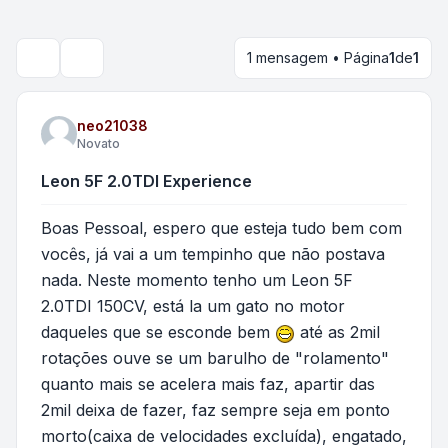
1 mensagem • Página
1
de
1
Pesquisar
neo21038
Novato
Leon 5F 2.0TDI Experience
Boas Pessoal, espero que esteja tudo bem com
vocês, já vai a um tempinho que não postava
nada. Neste momento tenho um Leon 5F
2.0TDI 150CV, está la um gato no motor
daqueles que se esconde bem
até as 2mil
rotações ouve se um barulho de "rolamento"
quanto mais se acelera mais faz, apartir das
2mil deixa de fazer, faz sempre seja em ponto
morto(caixa de velocidades excluída), engatado,