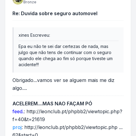
Bronze
Re: Duvida sobre seguro automovel
xines Escreveu:
Epa eu não te sei dar certezas de nada, mas
julgo que não tens de continuar com o seguro
quando ele chega ao fim só porque tiveste um
acidente!!!
Obrigado...vamos ver se alguem mais me diz
algo....
ACELEREM....MAS NAO FAÇAM PÓ
feed.
:
http://leonclub.pt/phpbb2/viewtopic.php?
f=40&t=21619
proj
:
http://leonclub.pt/phpbb2/viewtopic.php ...
62&start=0