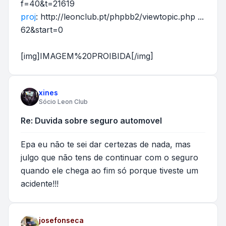
f=40&t=21619
proj
:
http://leonclub.pt/phpbb2/viewtopic.php ...
62&start=0
[img]IMAGEM%20PROIBIDA[/img]
xines
Sócio Leon Club
Re: Duvida sobre seguro automovel
Epa eu não te sei dar certezas de nada, mas
julgo que não tens de continuar com o seguro
quando ele chega ao fim só porque tiveste um
acidente!!!
josefonseca