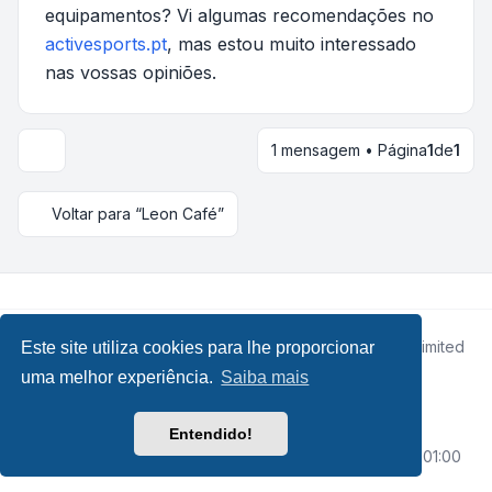
equipamentos? Vi algumas recomendações no
activesports.pt
, mas estou muito interessado
nas vossas opiniões.
1 mensagem • Página
1
de
1
Voltar para “Leon Café”
Desenvolvido por
phpBB
® Forum Software © phpBB Limited
Este site utiliza cookies para lhe proporcionar
• Design by
Leenoz.com
uma melhor experiência.
Saiba mais
Traduzido por:
phpBB Portugal
phpBB SiteMaker
Entendido!
Privacidade
|
Termos
|
O Fuso Horário do Fórum é
UTC+01:00