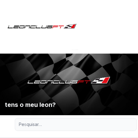
tens o meu leon?
Pesquisa avançada