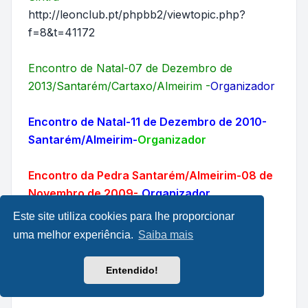
http://leonclub.pt/phpbb2/viewtopic.php?
f=8&t=41172
Encontro de Natal-07 de Dezembro de
2013/Santarém/Cartaxo/Almeirim -
Organizador
Encontro de Natal-11 de Dezembro de 2010-
Santarém/Almeirim-
Organizador
Encontro da Pedra Santarém/Almeirim-08 de
Novembro de 2009-
Organizador
Este site utiliza cookies para lhe proporcionar
uma melhor experiência.
Saiba mais
Project/The End:
http://leonclub.pt/phpbb2/viewtopic.php?
Entendido!
f=142&t=22777