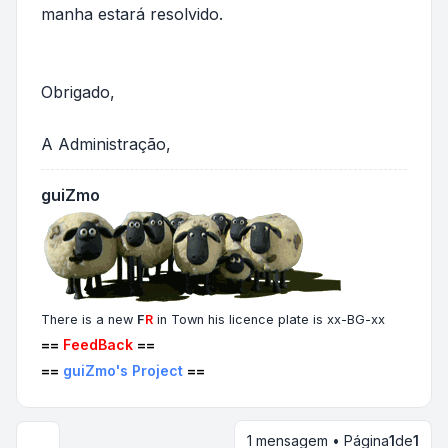
manha estará resolvido.
Obrigado,
A Administração,
guiZmo
There is a new
F
R
in Town his licence plate is xx-BG-xx
==
FeedBack
==
==
guiZmo's Project
==
1 mensagem • Página
1
de
1