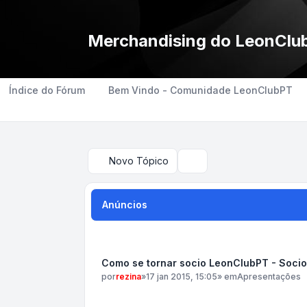
Merchandising do LeonClu
Índice do Fórum
Bem Vindo - Comunidade LeonClubPT
Novo Tópico
Pesquisar
Anúncios
Como se tornar socio LeonClubPT - Soci
por
rezina
»
17 jan 2015, 15:05
» em
Apresentações