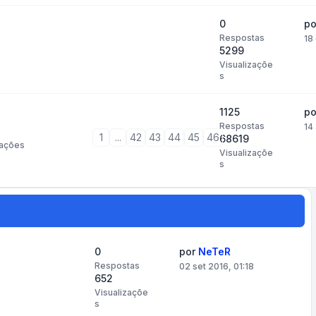
0
p
Respostas
18
5299
Visualizaçõe
s
1125
p
Respostas
14
1
...
42
43
44
45
46
68619
ações
Visualizaçõe
s
0
por
NeTeR
Respostas
02 set 2016, 01:18
652
Visualizaçõe
s