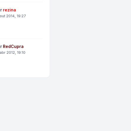
or
rezina
 out 2014, 19:27
or
RedCupra
 abr 2012, 19:10