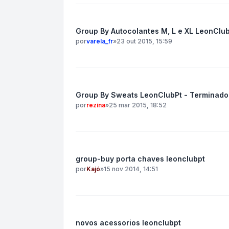
Group By Autocolantes M, L e XL LeonClu
por
varela_fr
»
23 out 2015, 15:59
Group By Sweats LeonClubPt‬ - Terminado
por
rezina
»
25 mar 2015, 18:52
group-buy porta chaves leonclubpt
por
Kajó
»
15 nov 2014, 14:51
novos acessorios leonclubpt