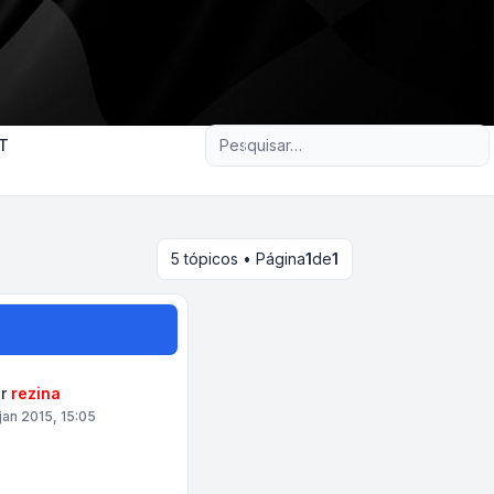
Pesquisa avançada
T
5 tópicos • Página
1
de
1
or
rezina
 jan 2015, 15:05