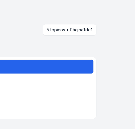
5 tópicos • Página
1
de
1