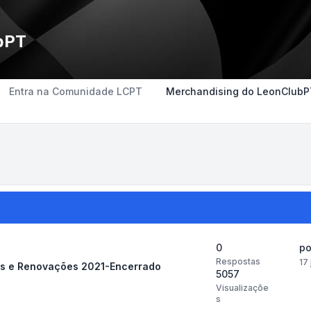
bPT
Entra na Comunidade LCPT
Merchandising do LeonClubP
0
p
Respostas
17
os e Renovações 2021-Encerrado
5057
Visualizaçõe
s