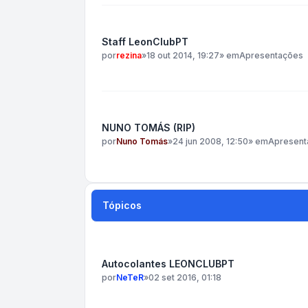
Staff LeonClubPT
por
rezina
»
18 out 2014, 19:27
» em
Apresentações
NUNO TOMÁS (RIP)
por
Nuno Tomás
»
24 jun 2008, 12:50
» em
Apresent
Tópicos
Autocolantes LEONCLUBPT
por
NeTeR
»
02 set 2016, 01:18