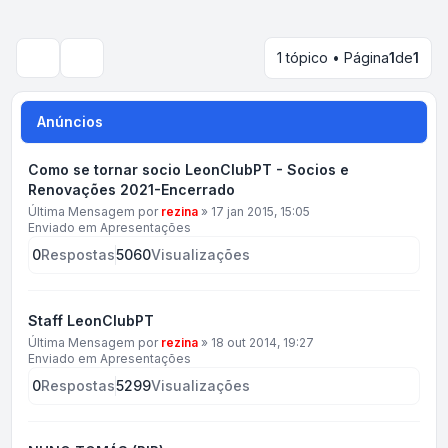
1 tópico • Página
1
de
1
Pesquisar
Anúncios
Como se tornar socio LeonClubPT - Socios e
Renovações 2021-Encerrado
Última Mensagem por
rezina
»
17 jan 2015, 15:05
Enviado em
Apresentações
0
Respostas
5060
Visualizações
Staff LeonClubPT
Última Mensagem por
rezina
»
18 out 2014, 19:27
Enviado em
Apresentações
0
Respostas
5299
Visualizações