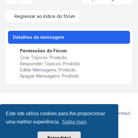
Opções de visualização e ordenação
Regressar ao índice do fórum
Detalhes da mensagem
Permissões do Fórum
Criar Tópicos: Proibido
Responder Tópicos: Proibido
Editar Mensagens: Proibido
Apagar Mensagens: Proibido
Desenvolvido por
phpBB
® Forum Software © phpBB Limited
Este site utiliza cookies para lhe proporcionar
• Design by
Leenoz.com
uma melhor experiência.
Saiba mais
Traduzido por:
phpBB Portugal
phpBB SiteMaker
Entendido!