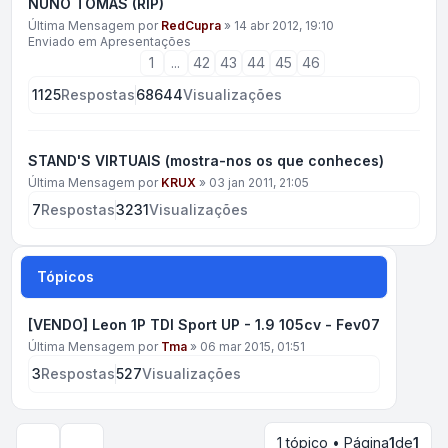
NUNO TOMÁS (RIP)
Última Mensagem por
RedCupra
»
14 abr 2012, 19:10
Enviado em
Apresentações
1
...
42
43
44
45
46
1125
Respostas
68644
Visualizações
STAND'S VIRTUAIS (mostra-nos os que conheces)
Última Mensagem por
KRUX
»
03 jan 2011, 21:05
7
Respostas
3231
Visualizações
Tópicos
[VENDO] Leon 1P TDI Sport UP - 1.9 105cv - Fev07
Última Mensagem por
Tma
»
06 mar 2015, 01:51
3
Respostas
527
Visualizações
1 tópico • Página
1
de
1