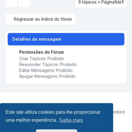
6 tópicos • Página
1
de
1
Opções de visualização e ordenação
Regressar ao índice do fórum
Detalhes da mensagem
Permissões do Fórum
Criar Tópicos: Proibido
Responder Tópicos: Proibido
Editar Mensagens: Proibido
Apagar Mensagens: Proibido
Desenvolvido por
phpBB
® Forum Software © phpBB Limited
Este site utiliza cookies para lhe proporcionar
• Design by
Leenoz.com
uma melhor experiência.
Saiba mais
Traduzido por:
phpBB Portugal