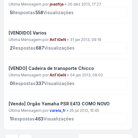
Última Mensagem por
joaofrja
»
30 dez 2013, 17:27
5
Respostas
558
Visualizações
[VENDIDO] Varios
Última Mensagem por
AnTiGeN
»
31 jan 2013, 09:19
2
Respostas
687
Visualizações
[VENDO] Cadeira de transporte Chicco
Última Mensagem por
AnTiGeN
»
04 jan 2013, 09:02
0
Respostas
337
Visualizações
[Vendo] Orgão Yamaha PSR E413 COMO NOVO
Última Mensagem por
varela_fr
»
25 jul 2012, 15:45
1
Respostas
463
Visualizações