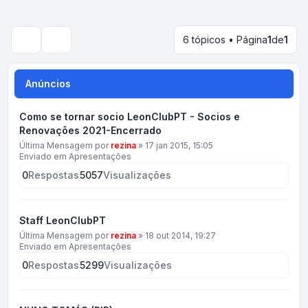
6 tópicos • Página
1
de
1
Pesquisar
Anúncios
Como se tornar socio LeonClubPT - Socios e
Renovações 2021-Encerrado
Última Mensagem por
rezina
»
17 jan 2015, 15:05
Enviado em
Apresentações
0
Respostas
5057
Visualizações
Staff LeonClubPT
Última Mensagem por
rezina
»
18 out 2014, 19:27
Enviado em
Apresentações
0
Respostas
5299
Visualizações