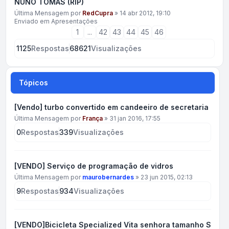
NUNO TOMÁS (RIP)
Última Mensagem por
RedCupra
»
14 abr 2012, 19:10
Enviado em
Apresentações
1
...
42
43
44
45
46
1125
Respostas
68621
Visualizações
Tópicos
[Vendo] turbo convertido em candeeiro de secretaria
Última Mensagem por
França
»
31 jan 2016, 17:55
0
Respostas
339
Visualizações
[VENDO] Serviço de programação de vidros
Última Mensagem por
maurobernardes
»
23 jun 2015, 02:13
9
Respostas
934
Visualizações
[VENDO]Bicicleta Specialized Vita senhora tamanho S