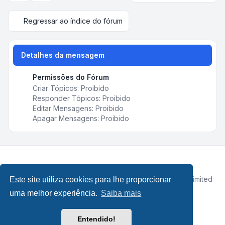
Regressar ao índice do fórum
Detalhes da mensagem
Permissões do Fórum
Criar Tópicos: Proibido
Responder Tópicos: Proibido
Editar Mensagens: Proibido
Apagar Mensagens: Proibido
Desenvolvido por
phpBB
® Forum Software © phpBB Limited
Este site utiliza cookies para lhe proporcionar
• Design by
Leenoz.com
uma melhor experiência.
Saiba mais
Traduzido por:
phpBB Portugal
phpBB SiteMaker
Entendido!