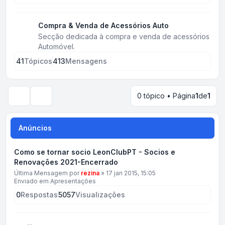
Compra & Venda de Acessórios Auto
Secção dedicada à compra e venda de acessórios
Automóvel.
41
Tópicos
413
Mensagens
0 tópico • Página
1
de
1
Pesquisar
Anúncios
Como se tornar socio LeonClubPT - Socios e
Renovações 2021-Encerrado
Última Mensagem por
rezina
»
17 jan 2015, 15:05
Enviado em
Apresentações
0
Respostas
5057
Visualizações