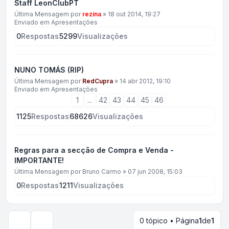
Staff LeonClubPT
Última Mensagem por
rezina
»
18 out 2014, 19:27
Enviado em
Apresentações
0
Respostas
5299
Visualizações
NUNO TOMÁS (RIP)
Última Mensagem por
RedCupra
»
14 abr 2012, 19:10
Enviado em
Apresentações
1
...
42
43
44
45
46
1125
Respostas
68626
Visualizações
Regras para a secção de Compra e Venda -
IMPORTANTE!
Última Mensagem por
Bruno Carmo
»
07 jun 2008, 15:03
0
Respostas
1211
Visualizações
0 tópico • Página
1
de
1
Opções de visualização e ordenação