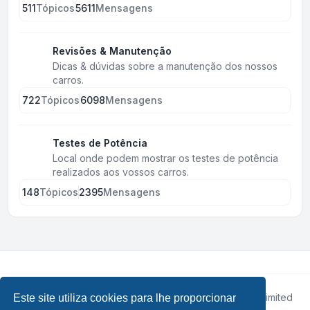
511
Tópicos
5611
Mensagens
Revisões & Manutenção
Dicas & dúvidas sobre a manutenção dos nossos
carros.
722
Tópicos
6098
Mensagens
Testes de Potência
Local onde podem mostrar os testes de potência
realizados aos vossos carros.
148
Tópicos
2395
Mensagens
Desenvolvido por
phpBB
® Forum Software © phpBB Limited
Este site utiliza cookies para lhe proporcionar