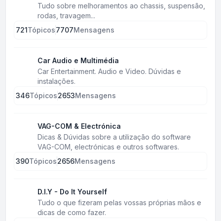
Tudo sobre melhoramentos ao chassis, suspensão,
rodas, travagem...
721
Tópicos
7707
Mensagens
Car Audio e Multimédia
Car Entertainment. Audio e Video. Dúvidas e
instalações.
346
Tópicos
2653
Mensagens
VAG-COM & Electrónica
Dicas & Dúvidas sobre a utilização do software
VAG-COM, electrónicas e outros softwares.
390
Tópicos
2656
Mensagens
D.I.Y - Do It Yourself
Tudo o que fizeram pelas vossas próprias mãos e
dicas de como fazer.