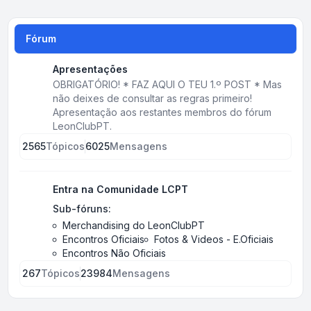
Fórum
Apresentações
OBRIGATÓRIO! * FAZ AQUI O TEU 1.º POST * Mas
não deixes de consultar as regras primeiro!
Apresentação aos restantes membros do fórum
LeonClubPT.
2565
Tópicos
6025
Mensagens
Entra na Comunidade LCPT
Sub-fóruns:
Merchandising do LeonClubPT
Encontros Oficiais
Fotos & Videos - E.Oficiais
Encontros Não Oficiais
267
Tópicos
23984
Mensagens