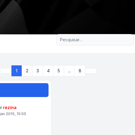
Pesquisa avançada
Próximo
1
2
3
4
5
...
8
Página
1
de
8
or
rezina
 jan 2015, 15:05