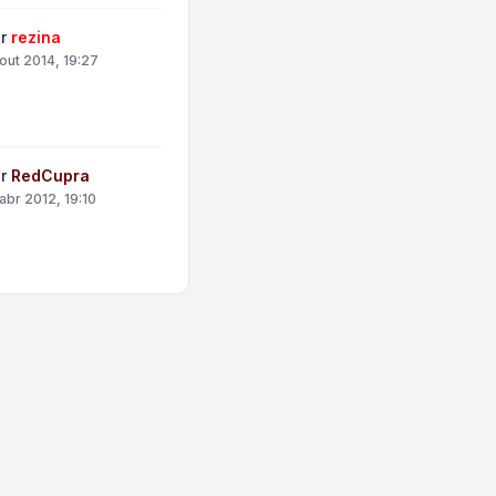
or
rezina
 out 2014, 19:27
or
RedCupra
 abr 2012, 19:10