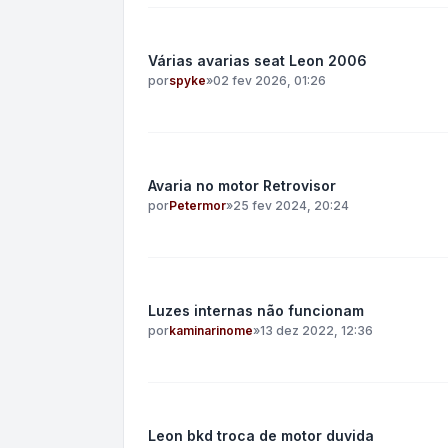
Várias avarias seat Leon 2006
por
spyke
»
02 fev 2026, 01:26
Avaria no motor Retrovisor
por
Petermor
»
25 fev 2024, 20:24
Luzes internas não funcionam
por
kaminarinome
»
13 dez 2022, 12:36
Leon bkd troca de motor duvida