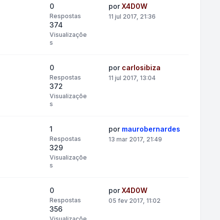
0
por
X4D0W
Respostas
11 jul 2017, 21:36
374
Visualizaçõe
s
0
por
carlosibiza
Respostas
11 jul 2017, 13:04
372
Visualizaçõe
s
1
por
maurobernardes
Respostas
13 mar 2017, 21:49
329
Visualizaçõe
s
0
por
X4D0W
Respostas
05 fev 2017, 11:02
356
Visualizaçõe