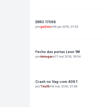
ERRO 17068
por
guiZmo
»
06 jan 2010, 01:20
Fecho das portas Leon 1M
por
kimogas
»
07 mai 2016, 19:04
Crash no Vag-com 409.1
por
Tina15
»
19 mar 2016, 01:48