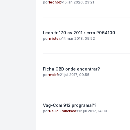
por
leonbx
»
15 jan 2020, 23:21
Leon fr 170 cv 2011 r erro P064100
por
mister
»
14 mar 2018, 05:52
Ficha OBD onde encontrar?
por
msbf
»
21 jul 2017, 09:55
Vag-Com 912 programa??
por
Paulo Francisco
»
12 jul 2017, 14:09