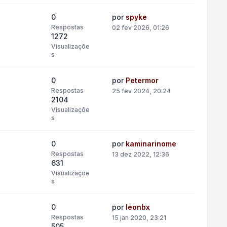
0
por
spyke
Respostas
02 fev 2026, 01:26
1272
Visualizaçõe
s
0
por
Petermor
Respostas
25 fev 2024, 20:24
2104
Visualizaçõe
s
0
por
kaminarinome
Respostas
13 dez 2022, 12:36
631
Visualizaçõe
s
0
por
leonbx
Respostas
15 jan 2020, 23:21
505