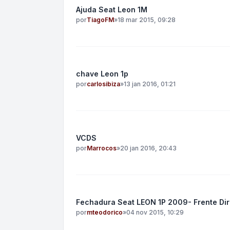
Ajuda Seat Leon 1M
por
TiagoFM
»
18 mar 2015, 09:28
chave Leon 1p
por
carlosibiza
»
13 jan 2016, 01:21
VCDS
por
Marrocos
»
20 jan 2016, 20:43
Fechadura Seat LEON 1P 2009- Frente Dir
por
mteodorico
»
04 nov 2015, 10:29