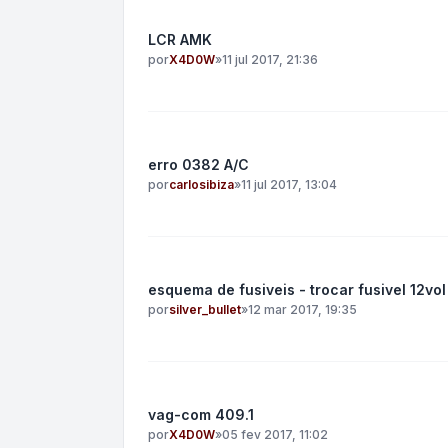
LCR AMK
por
X4D0W
»
11 jul 2017, 21:36
erro 0382 A/C
por
carlosibiza
»
11 jul 2017, 13:04
esquema de fusiveis - trocar fusivel 12vol
por
silver_bullet
»
12 mar 2017, 19:35
vag-com 409.1
por
X4D0W
»
05 fev 2017, 11:02