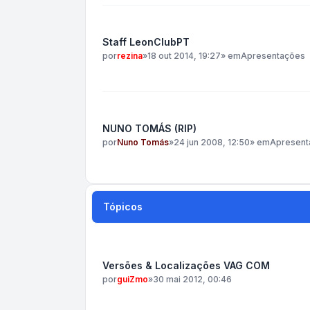
Staff LeonClubPT
por
rezina
»
18 out 2014, 19:27
» em
Apresentações
NUNO TOMÁS (RIP)
por
Nuno Tomás
»
24 jun 2008, 12:50
» em
Apresent
Tópicos
Versões & Localizações VAG COM
por
guiZmo
»
30 mai 2012, 00:46