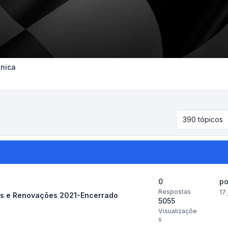
nica
390 tópicos
0
p
Respostas
17
os e Renovações 2021-Encerrado
5055
Visualizaçõe
s