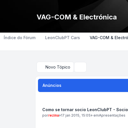
VAG-COM & Electrónica
Índice do Fórum
LeonClubPT Cars
VAG-COM & Electró
Novo Tópico
Pesquisar
Anúncios
Como se tornar socio LeonClubPT - Soci
por
rezina
»
17 jan 2015, 15:05
» em
Apresentações