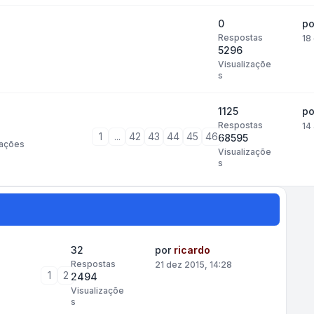
0
p
Respostas
18
5296
Visualizaçõe
s
1125
p
Respostas
14
1
...
42
43
44
45
46
68595
ações
Visualizaçõe
s
32
por
ricardo
Respostas
21 dez 2015, 14:28
1
2
2494
Visualizaçõe
s