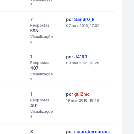
s
7
por
Sandr0_R
Respostas
07 nov 2016, 17:00
593
Visualizaçõe
s
1
por
J41R0
Respostas
09 mai 2016, 18:28
407
Visualizaçõe
s
1
por
guiZmo
Respostas
19 mar 2016, 16:48
401
Visualizaçõe
s
8
por
maurobernardes