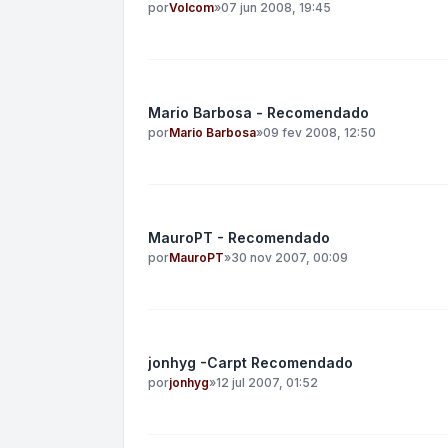
por
Volcom
»
07 jun 2008, 19:45
Mario Barbosa - Recomendado
por
Mario Barbosa
»
09 fev 2008, 12:50
MauroPT - Recomendado
por
MauroPT
»
30 nov 2007, 00:09
jonhyg -Carpt Recomendado
por
jonhyg
»
12 jul 2007, 01:52