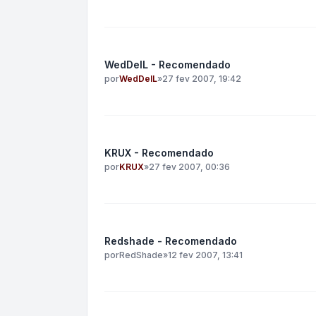
WedDelL - Recomendado
por
WedDelL
»
27 fev 2007, 19:42
KRUX - Recomendado
por
KRUX
»
27 fev 2007, 00:36
Redshade - Recomendado
por
RedShade
»
12 fev 2007, 13:41