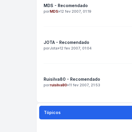
MDS - Recomendado
por
MDS
»
12 fev 2007, 01:19
JOTA - Recomendado
por
Jota
»
12 fev 2007, 01:04
Ruisilva80 - Recomendado
por
ruisilva80
»
11 fev 2007, 21:53
Tópicos