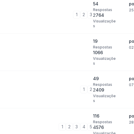
54
p
Respostas
25
1
2
3
2764
Visualizaçõe
s
19
p
Respostas
02
1066
Visualizaçõe
s
49
p
Respostas
07
1
2
2409
Visualizaçõe
s
116
p
Respostas
28 
1
2
3
4
5
4576
Visualizaçõe