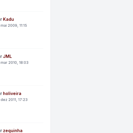
or
Kadu
 mai 2009, 11:15
or
JML
 mar 2010, 18:03
or
holiveira
 dez 2011, 17:23
or
zequinha