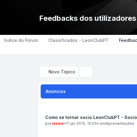
Feedbacks dos utilizadores
Índice do Fórum
Classificados - LeonClubPT
Feedback
Novo Tópico
Pesquisar
Anúncios
Como se tornar socio LeonClubPT - Soci
por
rezina
»
17 jan 2015, 15:05
» em
Apresentações