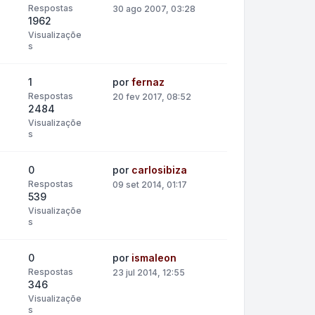
Respostas
30 ago 2007, 03:28
1962
Visualizaçõe
s
1
por
fernaz
Respostas
20 fev 2017, 08:52
2484
Visualizaçõe
s
0
por
carlosibiza
Respostas
09 set 2014, 01:17
539
Visualizaçõe
s
0
por
ismaleon
Respostas
23 jul 2014, 12:55
346
Visualizaçõe
s