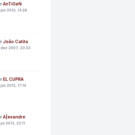
or
AnTiGeN
 jun 2013, 13:29
or
João Catita
 dez 2007, 23:33
or
EL CUPRA
 jun 2013, 17:14
or
A|exandre
jul 2013, 22:11