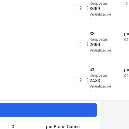
Respostas
12
1
2
3
3669
Visualizaçõe
s
33
p
Respostas
07
1
2
2696
Visualizaçõe
s
53
p
Respostas
02
1
2
3
2483
Visualizaçõe
s
0
por
Bruno Carmo