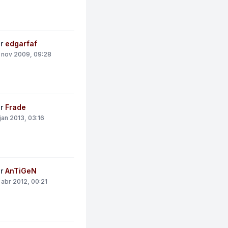
or
edgarfaf
 nov 2009, 09:28
or
Frade
 jan 2013, 03:16
or
AnTiGeN
 abr 2012, 00:21