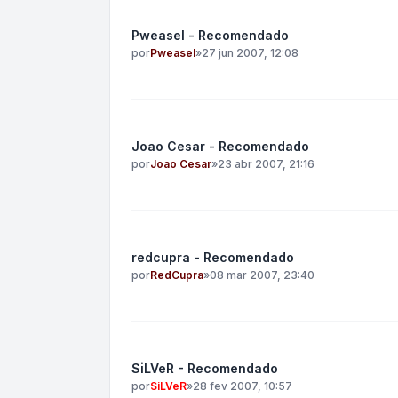
Pweasel - Recomendado
por
Pweasel
»
27 jun 2007, 12:08
Joao Cesar - Recomendado
por
Joao Cesar
»
23 abr 2007, 21:16
redcupra - Recomendado
por
RedCupra
»
08 mar 2007, 23:40
SiLVeR - Recomendado
por
SiLVeR
»
28 fev 2007, 10:57