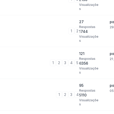
Visualizaçõe
s
27
p
Respostas
29
1
2
1744
Visualizaçõe
s
121
p
Respostas
21
1
2
3
4
5
6356
Visualizaçõe
s
95
p
Respostas
05
1
2
3
4
5110
Visualizaçõe
s