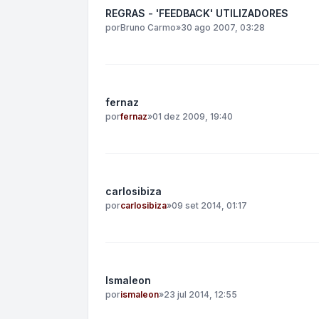
REGRAS - 'FEEDBACK' UTILIZADORES
por
Bruno Carmo
»
30 ago 2007, 03:28
fernaz
por
fernaz
»
01 dez 2009, 19:40
carlosibiza
por
carlosibiza
»
09 set 2014, 01:17
Ismaleon
por
ismaleon
»
23 jul 2014, 12:55