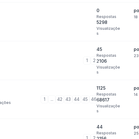
0
p
Respostas
18
5298
Visualizaçõe
s
45
p
Respostas
23
1
2
2106
Visualizaçõe
s
1125
p
Respostas
14
1
...
42
43
44
45
46
68617
ações
Visualizaçõe
s
44
p
Respostas
25
1
2
2156