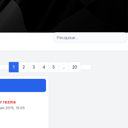
Pesquisa avançada
Próximo
1
2
3
4
5
...
20
Página
1
de
20
or
rezina
 jan 2015, 15:05