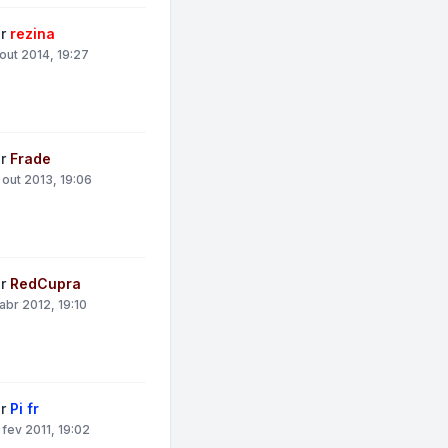
or
rezina
 out 2014, 19:27
or
Frade
 out 2013, 19:06
or
RedCupra
 abr 2012, 19:10
or
Pi fr
 fev 2011, 19:02