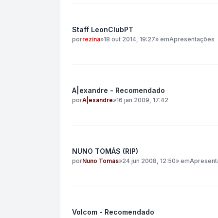
Staff LeonClubPT
por
rezina
»
18 out 2014, 19:27
» em
Apresentações
A|exandre - Recomendado
por
A|exandre
»
16 jan 2009, 17:42
NUNO TOMÁS (RIP)
por
Nuno Tomás
»
24 jun 2008, 12:50
» em
Apresent
Volcom - Recomendado