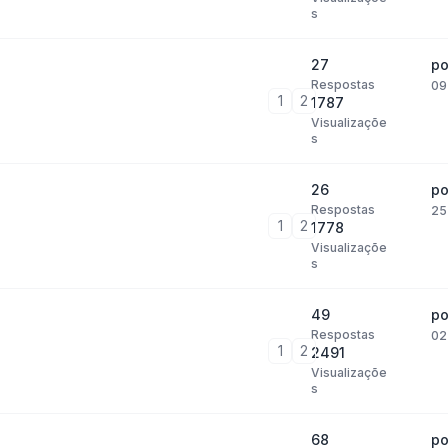
s
27
p
Respostas
09
1
2
1787
Visualizaçõe
s
26
p
Respostas
25
1
2
1778
Visualizaçõe
s
49
p
Respostas
02
1
2
2491
Visualizaçõe
s
68
p