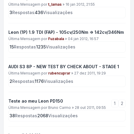
Última Mensagem por
t_lamas
»
16 jan 2012, 21:55
3
Respostas
436
Visualizações
Leon (1P) 1.9 TDI (FAP) - 105cv/250Nm => 142cv/346Nm
Última Mensagem por
Fuzabala
»
04 jan 2012, 16:57
15
Respostas
1235
Visualizações
AUDI S3 8P - NEW TEST BY CHECK ABOUT - STAGE 1
Última Mensagem por
rubencuprar
»
27 dez 2011, 19:29
2
Respostas
1176
Visualizações
Teste ao meu Leon PD150
1
2
Última Mensagem por
Bruno Carmo
»
28 out 2011, 09:55
38
Respostas
2068
Visualizações