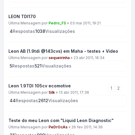
LEON TDI170
Última Mensagem por
Pedro_FS
»
03 mai 2011, 19:21
4
Respostas
1038
Visualizações
Leon AB (1.9tdi @143cvs) em Maha - testes + Video
Última Mensagem por
sequeirinha
»
23 abr 2011, 16:34
5
Respostas
521
Visualizações
Leon 1.9TDI 105cv ecomotive
1
2
Última Mensagem por
Silk
»
13 abr 2011, 17:36
44
Respostas
2612
Visualizações
Teste do meu Leon com "Liquid Leon Diagnostic"
Última Mensagem por
PeDrOcAs
»
26 fev 2011, 14:36