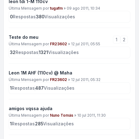
leon tdi 1-M 110cv
Última Mensagem por
tugafm
»
09 ago 2011, 10:34
0
Respostas
380
Visualizações
Teste do meu
1
2
Última Mensagem por
FR23602
»
12 jul 2011, 05:55
32
Respostas
1321
Visualizações
Leon 1M AHF (110cv) @ Maha
Última Mensagem por
FR23602
»
12 jul 2011, 05:32
1
Respostas
487
Visualizações
amigos vqssa ajuda
Última Mensagem por
Nuno Tomás
»
10 jul 2011, 11:30
1
Respostas
285
Visualizações