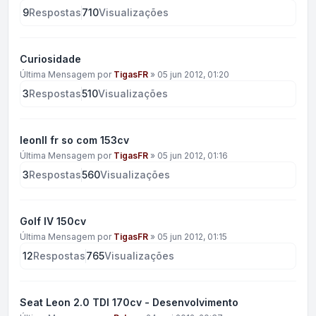
9
Respostas
710
Visualizações
Curiosidade
Última Mensagem por
TigasFR
»
05 jun 2012, 01:20
3
Respostas
510
Visualizações
leonll fr so com 153cv
Última Mensagem por
TigasFR
»
05 jun 2012, 01:16
3
Respostas
560
Visualizações
Golf IV 150cv
Última Mensagem por
TigasFR
»
05 jun 2012, 01:15
12
Respostas
765
Visualizações
Seat Leon 2.0 TDI 170cv - Desenvolvimento