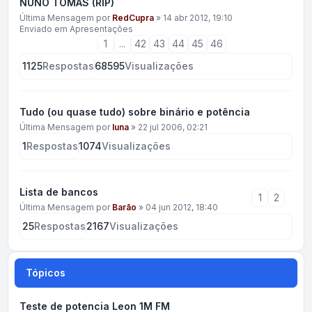
NUNO TOMÁS (RIP)
Última Mensagem por
RedCupra
»
14 abr 2012, 19:10
Enviado em
Apresentações
1
...
42
43
44
45
46
1125
Respostas
68595
Visualizações
Tudo (ou quase tudo) sobre binário e potência
Última Mensagem por
luna
»
22 jul 2006, 02:21
1
Respostas
1074
Visualizações
Lista de bancos
1
2
Última Mensagem por
Barão
»
04 jun 2012, 18:40
25
Respostas
2167
Visualizações
Tópicos
Teste de potencia Leon 1M FM