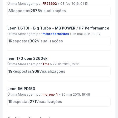
Última Mensagem por
FR23602
»
08 fev 2016, 01:15
3
Respostas
2576
Visualizações
Leon 1.6TDI - Big Turbo - MB POWER / H7 Performance
Última Mensagem por
maurobernardes
»
26 mai 2015, 19:37
1
Respostas
302
Visualizações
leon 170 com 2260vk
Última Mensagem por
Tma
»
29 abr 2015, 19:31
19
Respostas
908
Visualizações
Leon 1M PD150
Última Mensagem por
moreno fr
»
30 mar 2015, 19:48
1
Respostas
271
Visualizações