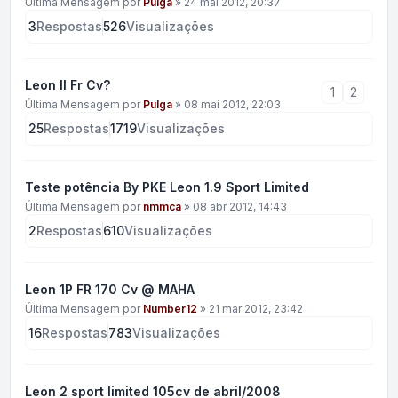
Última Mensagem por
Pulga
»
24 mai 2012, 20:37
3
Respostas
526
Visualizações
Leon II Fr Cv?
1
2
Última Mensagem por
Pulga
»
08 mai 2012, 22:03
25
Respostas
1719
Visualizações
Teste potência By PKE Leon 1.9 Sport Limited
Última Mensagem por
nmmca
»
08 abr 2012, 14:43
2
Respostas
610
Visualizações
Leon 1P FR 170 Cv @ MAHA
Última Mensagem por
Number12
»
21 mar 2012, 23:42
16
Respostas
783
Visualizações
Leon 2 sport limited 105cv de abril/2008