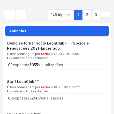
Próx
146 tópicos
1
2
3
Pesquisar
Anúncios
Como se tornar socio LeonClubPT - Socios e
Renovações 2021-Encerrado
Última Mensagem por
rezina
»
17 jan 2015, 15:05
Enviado em
Apresentações
0
Respostas
5055
Visualizações
Staff LeonClubPT
Última Mensagem por
rezina
»
18 out 2014, 19:27
Enviado em
Apresentações
0
Respostas
5296
Visualizações