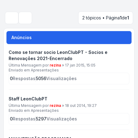
2 tópicos • Página
1
de
1
Pesquisar
Anúncios
Como se tornar socio LeonClubPT - Socios e
Renovações 2021-Encerrado
Última Mensagem por
rezina
»
17 jan 2015, 15:05
Enviado em
Apresentações
0
Respostas
5056
Visualizações
Staff LeonClubPT
Última Mensagem por
rezina
»
18 out 2014, 19:27
Enviado em
Apresentações
0
Respostas
5297
Visualizações