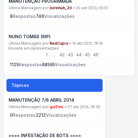
MANUTENÇÃO PROGRAMADA
Última Mensagem por
loirinhuh_20
»
20 set 2013, 00:51
8
Respostas
746
Visualizações
NUNO TOMÁS (RIP)
Última Mensagem por
RedCupra
»
14 abr 2012, 19:10
Enviado em
Apresentações
1
...
42
43
44
45
46
1125
Respostas
68595
Visualizações
Tópicos
MANUTENÇÃO 7/8 ABRIL 2014
Última Mensagem por
guiZmo
»
07 abr 2014, 18:30
0
Respostas
2212
Visualizações
==== INFESTAÇÃO DE BOTS ====