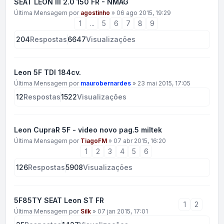
SEAT LEON III 2.0 150 FR - NMAG
Última Mensagem por
agostinho
»
06 ago 2015, 19:29
1
...
5
6
7
8
9
204
Respostas
6647
Visualizações
Leon 5F TDI 184cv.
Última Mensagem por
maurobernardes
»
23 mai 2015, 17:05
12
Respostas
1522
Visualizações
Leon CupraR 5F - video novo pag.5 miltek
Última Mensagem por
TiagoFM
»
07 abr 2015, 16:20
1
2
3
4
5
6
126
Respostas
5908
Visualizações
5F85TY SEAT Leon ST FR
1
2
Última Mensagem por
Silk
»
07 jan 2015, 17:01