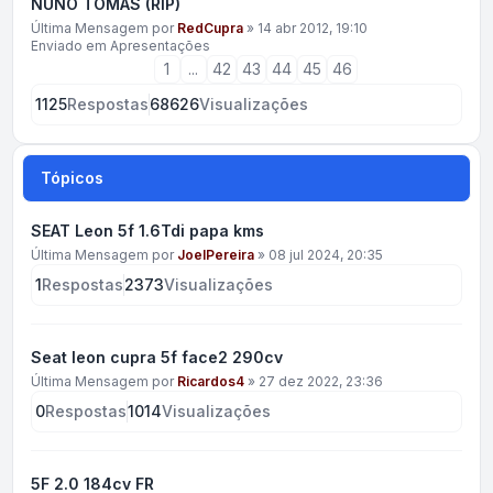
NUNO TOMÁS (RIP)
Última Mensagem por
RedCupra
»
14 abr 2012, 19:10
Enviado em
Apresentações
1
...
42
43
44
45
46
1125
Respostas
68626
Visualizações
Tópicos
SEAT Leon 5f 1.6Tdi papa kms
Última Mensagem por
JoelPereira
»
08 jul 2024, 20:35
1
Respostas
2373
Visualizações
Seat leon cupra 5f face2 290cv
Última Mensagem por
Ricardos4
»
27 dez 2022, 23:36
0
Respostas
1014
Visualizações
5F 2.0 184cv FR