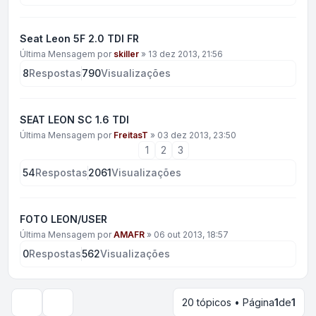
Seat Leon 5F 2.0 TDI FR
Última Mensagem por
skiller
»
13 dez 2013, 21:56
8
Respostas
790
Visualizações
SEAT LEON SC 1.6 TDI
Última Mensagem por
FreitasT
»
03 dez 2013, 23:50
1
2
3
54
Respostas
2061
Visualizações
FOTO LEON/USER
Última Mensagem por
AMAFR
»
06 out 2013, 18:57
0
Respostas
562
Visualizações
20 tópicos • Página
1
de
1
Opções de visualização e ordenação