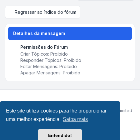
Regressar ao índice do fórum
Detalhes da mensagem
Permissões do Fórum
Criar Tópicos: Proibido
Responder Tópicos: Proibido
Editar Mensagens: Proibido
Apagar Mensagens: Proibido
Desenvolvido por
phpBB
® Forum Software © phpBB Limited
Este site utiliza cookies para lhe proporcionar
• Design by
Leenoz.com
uma melhor experiência.
Saiba mais
Traduzido por:
phpBB Portugal
phpBB SiteMaker
Entendido!