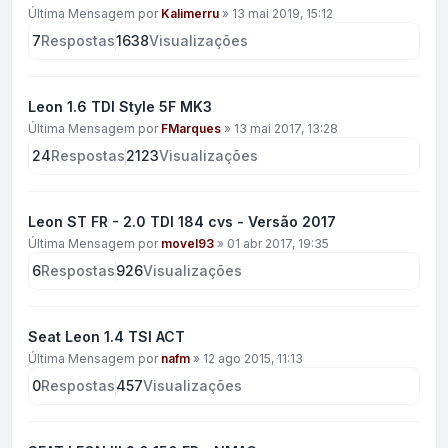
Última Mensagem por
Kalimerru
»
13 mai 2019, 15:12
7
Respostas
1638
Visualizações
Leon 1.6 TDI Style 5F MK3
Última Mensagem por
FMarques
»
13 mai 2017, 13:28
24
Respostas
2123
Visualizações
Leon ST FR - 2.0 TDI 184 cvs - Versão 2017
Última Mensagem por
movel93
»
01 abr 2017, 19:35
6
Respostas
926
Visualizações
Seat Leon 1.4 TSI ACT
Última Mensagem por
nafm
»
12 ago 2015, 11:13
0
Respostas
457
Visualizações