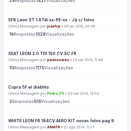
25
Respostas
1427
Visualizações
5F8 Leon ST 1.6Tdi xx-PE-xx - Já c/ fotos
Última Mensagem por
joaofrja
»
06 jan 2015, 00:49
16
Respostas
1029
Visualizações
SEAT LEON 2.0 TDI 150 CV SC FR
Última Mensagem por
paulosoares
»
24 set 2014, 11:49
10
Respostas
1175
Visualizações
Cupra 5F el diablito
Última Mensagem por
Pedro_FS
»
03 set 2014, 14:03
2
Respostas
616
Visualizações
WHITE LEON FR 184CV AERO KIT novas fotos pag 9
Última Mensagem por
AMAFR
»
22 ago 2014, 11:27