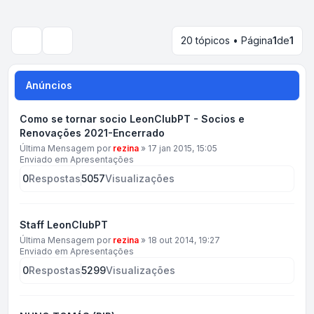
20 tópicos • Página
1
de
1
Pesquisar
Anúncios
Como se tornar socio LeonClubPT - Socios e
Renovações 2021-Encerrado
Última Mensagem por
rezina
»
17 jan 2015, 15:05
Enviado em
Apresentações
0
Respostas
5057
Visualizações
Staff LeonClubPT
Última Mensagem por
rezina
»
18 out 2014, 19:27
Enviado em
Apresentações
0
Respostas
5299
Visualizações