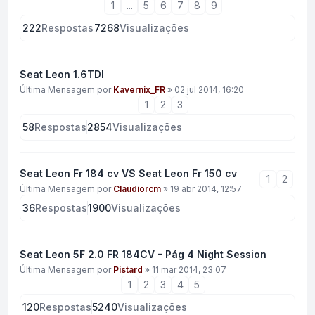
1
...
5
6
7
8
9
222
Respostas
7268
Visualizações
Seat Leon 1.6TDI
Última Mensagem por
Kavernix_FR
»
02 jul 2014, 16:20
1
2
3
58
Respostas
2854
Visualizações
Seat Leon Fr 184 cv VS Seat Leon Fr 150 cv
1
2
Última Mensagem por
Claudiorcm
»
19 abr 2014, 12:57
36
Respostas
1900
Visualizações
Seat Leon 5F 2.0 FR 184CV - Pág 4 Night Session
Última Mensagem por
Pistard
»
11 mar 2014, 23:07
1
2
3
4
5
120
Respostas
5240
Visualizações