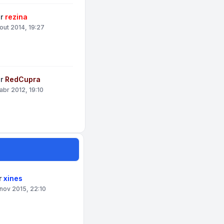
or
rezina
 out 2014, 19:27
or
RedCupra
 abr 2012, 19:10
r
xines
nov 2015, 22:10