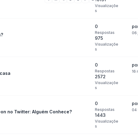
Visualizaçõe
s
0
po
Respostas
06 
m?
975
Visualizaçõe
s
0
po
Respostas
16 
 casa
2572
Visualizaçõe
s
0
po
Respostas
04 
on no Twitter: Alguém Conhece?
1443
Visualizaçõe
s