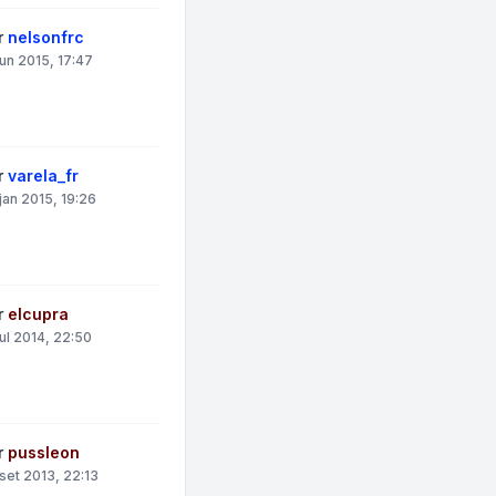
r
nelsonfrc
jun 2015, 17:47
r
varela_fr
jan 2015, 19:26
r
elcupra
jul 2014, 22:50
r
pussleon
set 2013, 22:13