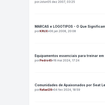
por
Jota
»
05 dez 2007, 03:25
MARCAS e LOGOTIPOS - O Que Significa
por
KRUX
»
06 jan 2008, 20:08
Equipamentos essenciais para treinar em
por
Pedro45
»
16 mai 2024, 17:24
Comunidades de Apaixonados por Seat Le
por
Rafael28
»
04 fev 2024, 18:59