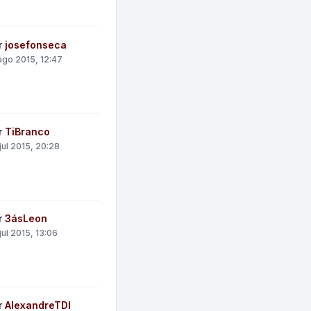
r
josefonseca
ago 2015, 12:47
r
TiBranco
jul 2015, 20:28
r
3ásLeon
jul 2015, 13:06
r
AlexandreTDI