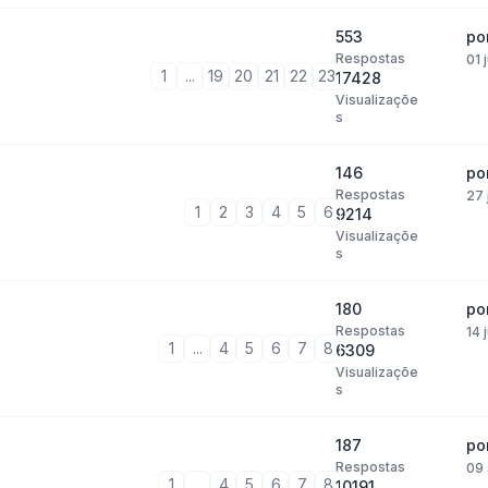
553
po
Respostas
01 
1
...
19
20
21
22
23
17428
Visualizaçõe
s
146
po
Respostas
27 
1
2
3
4
5
6
9214
Visualizaçõe
s
180
po
Respostas
14 
1
...
4
5
6
7
8
6309
Visualizaçõe
s
187
po
Respostas
09 
1
...
4
5
6
7
8
10191