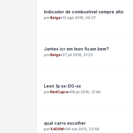
Indicador de combustível sempre alto
por
Belga
»
13 ago 2016, 00:37
Jantes icr em leon ficam bem?
por
Belga
»
27 jul 2016, 21:23
Leon 1p xx-DG-xx
por
RedCupra
»
08 jul 2016, 12:46
qual carro escolher
por
X4D0W
»
09 out 2015, 23:58