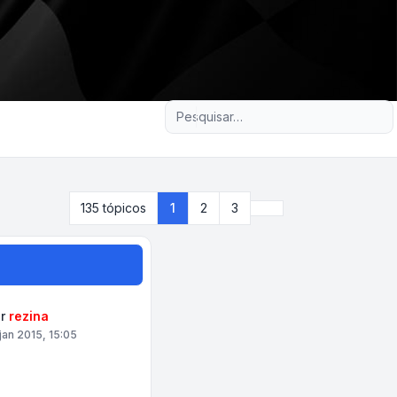
Pesquisa avançada
Próximo
135 tópicos
1
2
3
or
rezina
 jan 2015, 15:05