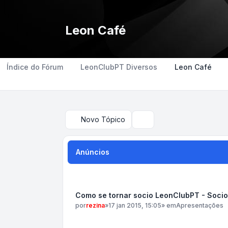
Leon Café
Índice do Fórum
LeonClubPT Diversos
Leon Café
Novo Tópico
Pesquisar
Anúncios
Como se tornar socio LeonClubPT - Soci
por
rezina
»
17 jan 2015, 15:05
» em
Apresentações