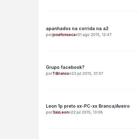
apanhados na corrida na a2
por
josefonseca
»
01 ago 2015, 12:47
Grupo facebook?
por
TiBranco
»
23 jul 2015, 21:37
Leon 1p preto xx-PC-xx Branca/Aveiro
por
3ásLeon
»
22 jul 2015, 13:06