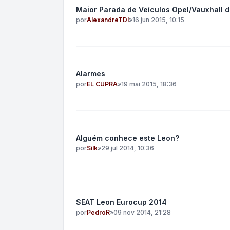
Maior Parada de Veículos Opel/Vauxhall 
por
AlexandreTDI
»
16 jun 2015, 10:15
Alarmes
por
EL CUPRA
»
19 mai 2015, 18:36
Alguém conhece este Leon?
por
Silk
»
29 jul 2014, 10:36
SEAT Leon Eurocup 2014
por
PedroR
»
09 nov 2014, 21:28