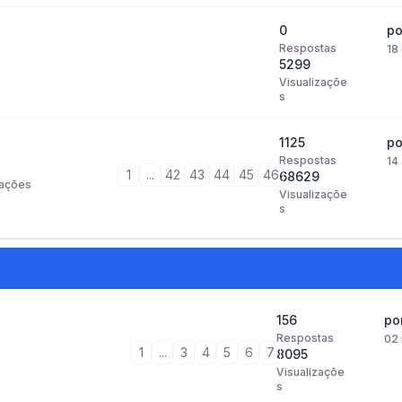
0
p
Respostas
18
5299
Visualizaçõe
s
1125
p
Respostas
14
1
...
42
43
44
45
46
68629
ações
Visualizaçõe
s
156
po
Respostas
02 
1
...
3
4
5
6
7
8095
Visualizaçõe
s