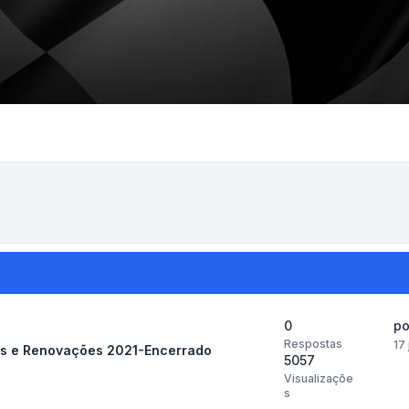
0
p
Respostas
17
os e Renovações 2021-Encerrado
5057
Visualizaçõe
s