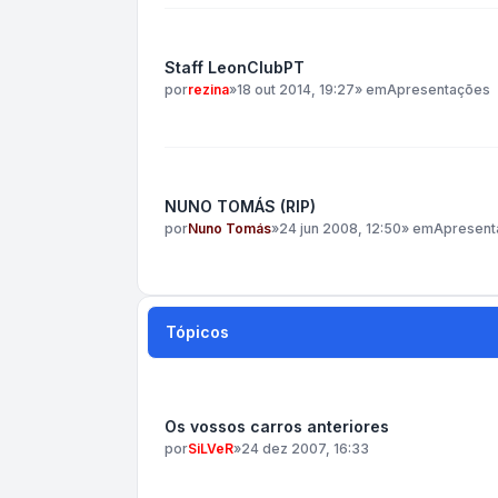
Staff LeonClubPT
por
rezina
»
18 out 2014, 19:27
» em
Apresentações
NUNO TOMÁS (RIP)
por
Nuno Tomás
»
24 jun 2008, 12:50
» em
Apresent
Tópicos
Os vossos carros anteriores
por
SiLVeR
»
24 dez 2007, 16:33