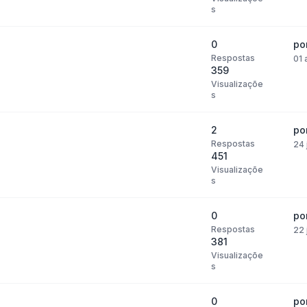
s
0
po
Respostas
01 
359
Visualizaçõe
s
2
po
Respostas
24 
451
Visualizaçõe
s
0
po
Respostas
22 
381
Visualizaçõe
s
0
po