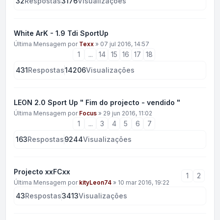
32
Respostas
3176
Visualizações
White ArK - 1.9 Tdi SportUp
Última Mensagem por
Texx
»
07 jul 2016, 14:57
1
...
14
15
16
17
18
431
Respostas
14206
Visualizações
LEON 2.0 Sport Up " Fim do projecto - vendido "
Última Mensagem por
Focus
»
29 jun 2016, 11:02
1
...
3
4
5
6
7
163
Respostas
9244
Visualizações
Projecto xxFCxx
1
2
Última Mensagem por
kityLeon74
»
10 mar 2016, 19:22
43
Respostas
3413
Visualizações