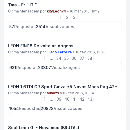
Tma - Fr " IT "
Última Mensagem por
kityLeon74
»
10 mar 2016, 19:12
1
2
3
57
Respostas
3514
Visualizações
LEON FR#18 De volta as origens
Última Mensagem por
Tiago Ferreira
»
16 fev 2016, 13:20
1
...
34
35
36
37
38
931
Respostas
23307
Visualizações
LEON 1.6TDI CR Sport Cinza *5 Novas Mods Pag.42*
Última Mensagem por
nunozx
»
02 fev 2016, 10:04
1
...
39
40
41
42
43
1054
Respostas
20823
Visualizações
Seat Leon GI - Nova mod (BRUTAL)