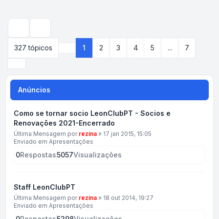
Pesquisar
327 tópicos
1
2
3
4
5
...
7
Página
1
de
7
Próximo
Anúncios
Como se tornar socio LeonClubPT - Socios e
Renovações 2021-Encerrado
Última Mensagem por
rezina
»
17 jan 2015, 15:05
Enviado em
Apresentações
0
Respostas
5057
Visualizações
Staff LeonClubPT
Última Mensagem por
rezina
»
18 out 2014, 19:27
Enviado em
Apresentações
0
Respostas
5298
Visualizações