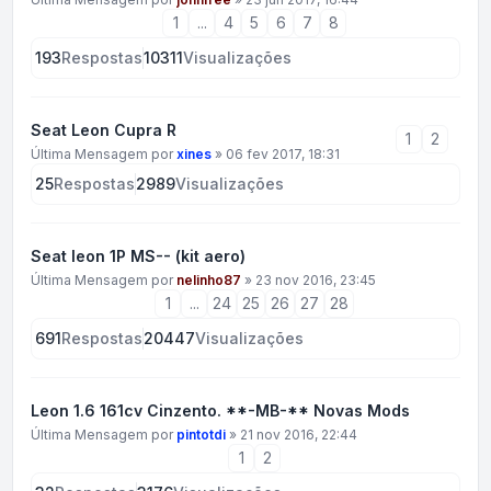
1
...
4
5
6
7
8
193
Respostas
10311
Visualizações
Seat Leon Cupra R
1
2
Última Mensagem por
xines
»
06 fev 2017, 18:31
25
Respostas
2989
Visualizações
Seat leon 1P MS-- (kit aero)
Última Mensagem por
nelinho87
»
23 nov 2016, 23:45
1
...
24
25
26
27
28
691
Respostas
20447
Visualizações
Leon 1.6 161cv Cinzento. **-MB-** Novas Mods
Última Mensagem por
pintotdi
»
21 nov 2016, 22:44
1
2