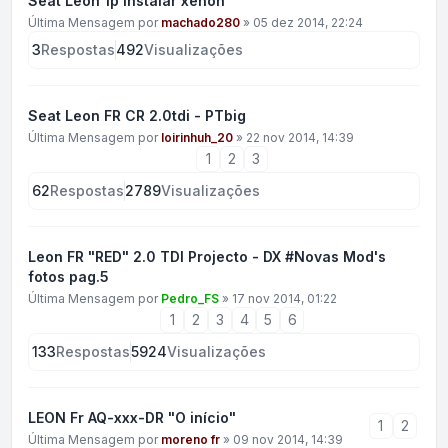
Seat Leon 1p instalar xenon
Última Mensagem por
machado280
»
05 dez 2014, 22:24
3
Respostas
492
Visualizações
Seat Leon FR CR 2.0tdi - PTbig
Última Mensagem por
loirinhuh_20
»
22 nov 2014, 14:39
1
2
3
62
Respostas
2789
Visualizações
Leon FR "RED" 2.0 TDI Projecto - DX #Novas Mod's
fotos pag.5
Última Mensagem por
Pedro_FS
»
17 nov 2014, 01:22
1
2
3
4
5
6
133
Respostas
5924
Visualizações
LEON Fr AQ-xxx-DR "O início"
1
2
Última Mensagem por
moreno fr
»
09 nov 2014, 14:39