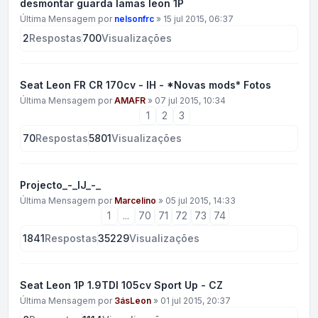
desmontar guarda lamas leon 1P
Última Mensagem por
nelsonfrc
»
15 jul 2015, 06:37
2
Respostas
700
Visualizações
Seat Leon FR CR 170cv - IH - *Novas mods* Fotos
Última Mensagem por
AMAFR
»
07 jul 2015, 10:34
1
2
3
70
Respostas
5801
Visualizações
Projecto_-_IJ_-_
Última Mensagem por
Marcelino
»
05 jul 2015, 14:33
1
...
70
71
72
73
74
1841
Respostas
35229
Visualizações
Seat Leon 1P 1.9TDI 105cv Sport Up - CZ
Última Mensagem por
3ásLeon
»
01 jul 2015, 20:37