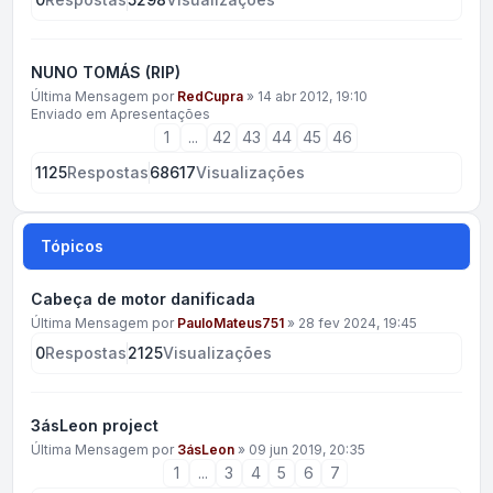
NUNO TOMÁS (RIP)
Última Mensagem por
RedCupra
»
14 abr 2012, 19:10
Enviado em
Apresentações
1
...
42
43
44
45
46
1125
Respostas
68617
Visualizações
Tópicos
Cabeça de motor danificada
Última Mensagem por
PauloMateus751
»
28 fev 2024, 19:45
0
Respostas
2125
Visualizações
3ásLeon project
Última Mensagem por
3ásLeon
»
09 jun 2019, 20:35
1
...
3
4
5
6
7