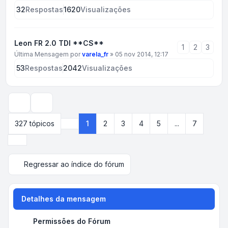
32
Respostas
1620
Visualizações
Leon FR 2.0 TDI **CS**
1
2
3
Última Mensagem por
varela_fr
»
05 nov 2014, 12:17
53
Respostas
2042
Visualizações
Opções de visualização e ordenação
327 tópicos
1
2
3
4
5
...
7
Página
1
de
7
Próximo
Regressar ao índice do fórum
Detalhes da mensagem
Permissões do Fórum