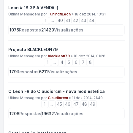
Leon # 18.GP Á VENDA :(
Última Mensagem por
TuningfiLeon
»
18 dez 2014, 13:31
1
...
40
41
42
43
44
1075
Respostas
21429
Visualizações
Projecto BLACKLEON79
Última Mensagem por
blackleon79
»
18 dez 2014, 01:26
1
...
4
5
6
7
8
179
Respostas
6211
Visualizações
O Leon FR do Claudiorcm - nova mod estetica
Última Mensagem por
Claudiorcm
»
11 dez 2014, 21:40
1
...
45
46
47
48
49
1206
Respostas
19632
Visualizações