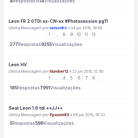
8
Respostas
1114
Visualizações
Leon FR 2.0TDi xx-CN-xx #Photosession pg11
Última Mensagem por
nelsonfrc
»
24 jun 2015, 18:59
1
...
8
9
10
11
12
277
Respostas
9255
Visualizações
Leon HV
Última Mensagem por
Number12
»
22 jun 2015, 12:30
1
...
4
5
6
7
8
185
Respostas
7991
Visualizações
Seat Leon 1.6 tdi ++JJ++
Última Mensagem por
Ppassin83
»
06 jun 2015, 18:33
5
Respostas
599
Visualizações