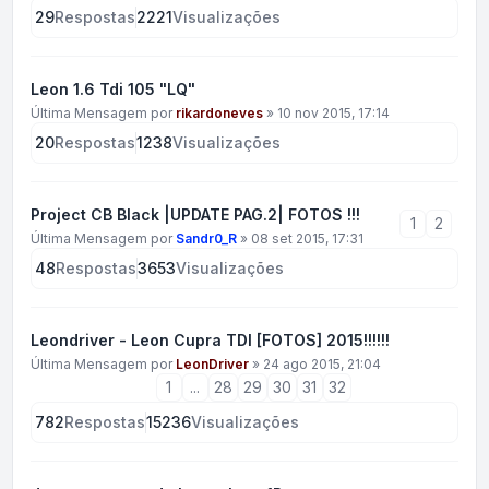
29
Respostas
2221
Visualizações
Leon 1.6 Tdi 105 "LQ"
Última Mensagem por
rikardoneves
»
10 nov 2015, 17:14
20
Respostas
1238
Visualizações
Project CB Black |UPDATE PAG.2| FOTOS !!!
1
2
Última Mensagem por
Sandr0_R
»
08 set 2015, 17:31
48
Respostas
3653
Visualizações
Leondriver - Leon Cupra TDI [FOTOS] 2015!!!!!!
Última Mensagem por
LeonDriver
»
24 ago 2015, 21:04
1
...
28
29
30
31
32
782
Respostas
15236
Visualizações