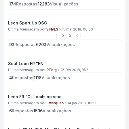
174
Respostas
12283
Visualizações
Leon Sport Up DSG
Última Mensagem por
vINyL3
»
15 mai 2018, 00:06
1
2
3
4
93
Respostas
6203
Visualizações
Seat Leon FR "EN"
Última Mensagem por
PTbig
»
25 fev 2018, 15:21
4
Respostas
1118
Visualizações
Leon FR "CL" coils no sitio
Última Mensagem por
FMarques
»
14 jan 2018, 18:27
6
Respostas
1596
Visualizações