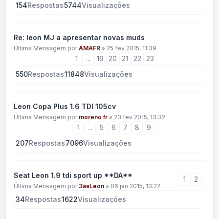
154
Respostas
5744
Visualizações
Re: leon MJ a apresentar novas muds
Última Mensagem por
AMAFR
»
25 fev 2015, 11:39
1
...
19
20
21
22
23
550
Respostas
11848
Visualizações
Leon Copa Plus 1.6 TDI 105cv
Última Mensagem por
moreno fr
»
23 fev 2015, 13:32
1
...
5
6
7
8
9
207
Respostas
7096
Visualizações
Seat Leon 1.9 tdi sport up **DA**
1
2
Última Mensagem por
3ásLeon
»
06 jan 2015, 13:22
34
Respostas
1622
Visualizações