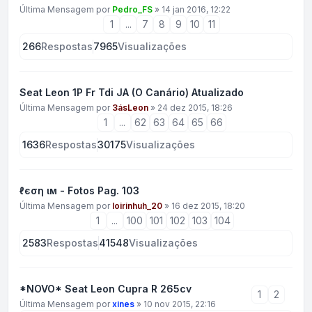
Última Mensagem por
Pedro_FS
»
14 jan 2016, 12:22
1
...
7
8
9
10
11
266
Respostas
7965
Visualizações
Seat Leon 1P Fr Tdi JA (O Canário) Atualizado
Última Mensagem por
3ásLeon
»
24 dez 2015, 18:26
1
...
62
63
64
65
66
1636
Respostas
30175
Visualizações
ℓєση ιм - Fotos Pag. 103
Última Mensagem por
loirinhuh_20
»
16 dez 2015, 18:20
1
...
100
101
102
103
104
2583
Respostas
41548
Visualizações
*NOVO* Seat Leon Cupra R 265cv
1
2
Última Mensagem por
xines
»
10 nov 2015, 22:16