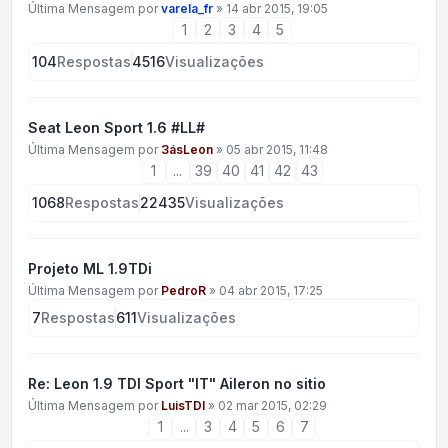
Última Mensagem por
varela_fr
»
14 abr 2015, 19:05
1
2
3
4
5
104
Respostas
4516
Visualizações
Seat Leon Sport 1.6 #LL#
Última Mensagem por
3ásLeon
»
05 abr 2015, 11:48
1
...
39
40
41
42
43
1068
Respostas
22435
Visualizações
Projeto ML 1.9TDi
Última Mensagem por
PedroR
»
04 abr 2015, 17:25
7
Respostas
611
Visualizações
Re: Leon 1.9 TDI Sport "IT" Aileron no sitio
Última Mensagem por
LuisTDI
»
02 mar 2015, 02:29
1
...
3
4
5
6
7