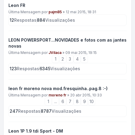
Leon FR
Última Mensagem por
pajm85
»
12 mai 2015, 18:31
12
Respostas
884
Visualizações
LEON POWERSPORT...NOVIDADES e fotos com as jantes
novas
Última Mensagem por
JVilaca
»
09 mai 2015, 19:15
1
2
3
4
5
123
Respostas
6345
Visualizações
leon fr moreno nova mod.fresquinha..pag.8 :-)
Última Mensagem por
moreno fr
»
20 abr 2015, 10:33
1
...
6
7
8
9
10
247
Respostas
8787
Visualizações
Leon 1P 1.9 tdi Sport - DM