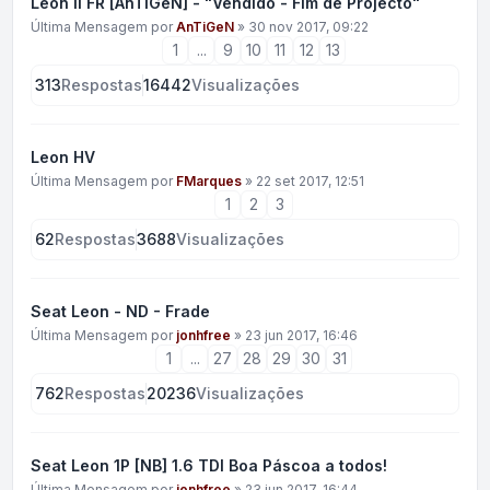
Leon II FR [AnTiGeN] - "Vendido - Fim de Projecto"
Última Mensagem por
AnTiGeN
»
30 nov 2017, 09:22
1
...
9
10
11
12
13
313
Respostas
16442
Visualizações
Leon HV
Última Mensagem por
FMarques
»
22 set 2017, 12:51
1
2
3
62
Respostas
3688
Visualizações
Seat Leon - ND - Frade
Última Mensagem por
jonhfree
»
23 jun 2017, 16:46
1
...
27
28
29
30
31
762
Respostas
20236
Visualizações
Seat Leon 1P [NB] 1.6 TDI Boa Páscoa a todos!
Última Mensagem por
jonhfree
»
23 jun 2017, 16:44