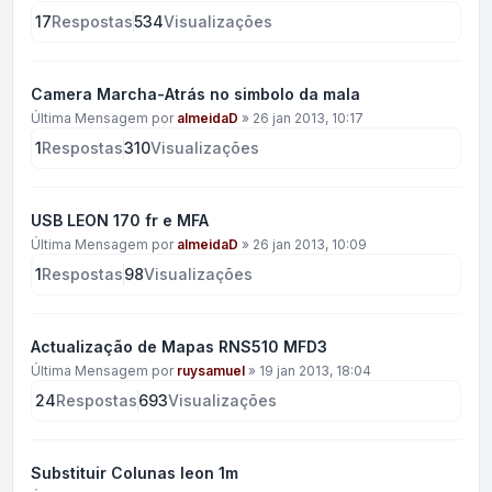
17
Respostas
534
Visualizações
Camera Marcha-Atrás no simbolo da mala
Última Mensagem por
almeidaD
»
26 jan 2013, 10:17
1
Respostas
310
Visualizações
USB LEON 170 fr e MFA
Última Mensagem por
almeidaD
»
26 jan 2013, 10:09
1
Respostas
98
Visualizações
Actualização de Mapas RNS510 MFD3
Última Mensagem por
ruysamuel
»
19 jan 2013, 18:04
24
Respostas
693
Visualizações
Substituir Colunas leon 1m