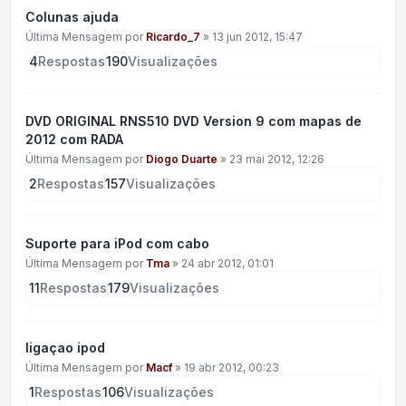
Colunas ajuda
Última Mensagem por
Ricardo_7
»
13 jun 2012, 15:47
4
Respostas
190
Visualizações
DVD ORIGINAL RNS510 DVD Version 9 com mapas de
2012 com RADA
Última Mensagem por
Diogo Duarte
»
23 mai 2012, 12:26
2
Respostas
157
Visualizações
Suporte para iPod com cabo
Última Mensagem por
Tma
»
24 abr 2012, 01:01
11
Respostas
179
Visualizações
ligaçao ipod
Última Mensagem por
Macf
»
19 abr 2012, 00:23
1
Respostas
106
Visualizações