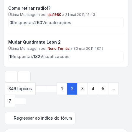
Como retirar radio!?
Última Mensagem por
tjst1980
»
31 mai 2011, 15:43
0
Respostas
260
Visualizações
Mudar Quadrante Leon 2
Última Mensagem por
Nuno Tomás
»
30 mai 2011, 18:12
1
Respostas
182
Visualizações
Opções de visualização e ordenação
Anterior
346 tópicos
1
2
3
4
5
...
Página
2
de
7
Próximo
7
Regressar ao índice do fórum