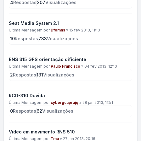
4
Respostas
207
Visualizações
Seat Media System 2.1
Última Mensagem por
Dfomns
»
15 fev 2013, 11:10
10
Respostas
733
Visualizações
RNS 315 GPS orientação dificiente
Última Mensagem por
Paulo Francisco
»
04 fev 2013, 12:10
2
Respostas
131
Visualizações
RCD-310 Duvida
Última Mensagem por
cyborgcuprajq
»
28 jan 2013, 11:51
0
Respostas
62
Visualizações
Video em movimento RNS 510
Última Mensagem por
Tma
»
27 jan 2013, 20:16