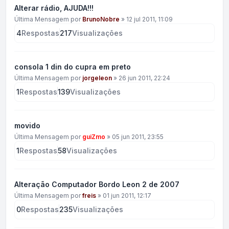
Alterar rádio, AJUDA!!!
Última Mensagem por
BrunoNobre
»
12 jul 2011, 11:09
4
Respostas
217
Visualizações
consola 1 din do cupra em preto
Última Mensagem por
jorgeleon
»
26 jun 2011, 22:24
1
Respostas
139
Visualizações
movido
Última Mensagem por
guiZmo
»
05 jun 2011, 23:55
1
Respostas
58
Visualizações
Alteração Computador Bordo Leon 2 de 2007
Última Mensagem por
freis
»
01 jun 2011, 12:17
0
Respostas
235
Visualizações