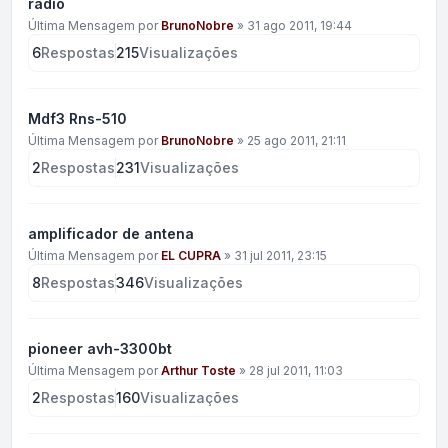
radio
Última Mensagem por
BrunoNobre
»
31 ago 2011, 19:44
6
Respostas
215
Visualizações
Mdf3 Rns-510
Última Mensagem por
BrunoNobre
»
25 ago 2011, 21:11
2
Respostas
231
Visualizações
amplificador de antena
Última Mensagem por
EL CUPRA
»
31 jul 2011, 23:15
8
Respostas
346
Visualizações
pioneer avh-3300bt
Última Mensagem por
Arthur Toste
»
28 jul 2011, 11:03
2
Respostas
160
Visualizações