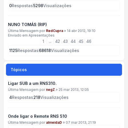
0
Respostas
5298
Visualizações
NUNO TOMÁS (RIP)
Última Mensagem por
RedCupra
»
14 abr 2012, 19:10
Enviado em
Apresentações
1
...
42
43
44
45
46
1125
Respostas
68618
Visualizações
Tópicos
Ligar SUB a um RNS310.
Última Mensagem por
negZ
»
25 mar 2013, 12:05
4
Respostas
218
Visualizações
Onde ligar o Remote RNS 510
Última Mensagem por
almeidaD
»
07 mar 2013, 21:19