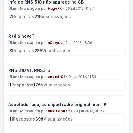
Info de RNS 510 não aparece no CB
Última Mensagem por
HugoFR
»
26 jul 2012, 11:57
7
Respostas
216
Visualizações
Radio novo?
Última Mensagem por
n0oryu
»
15 jul 2012, 18:56
3
Respostas
235
Visualizações
RNS 310 vs. RNS315
Última Mensagem por
zepedr01
»
01 jul 2012, 11:53
1
Respostas
176
Visualizações
Adaptador usb, sd e ipod radio original leon 1P
Última Mensagem por
blackleon79
»
23 jun 2012, 00:57
11
Respostas
398
Visualizações