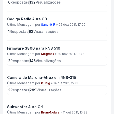
0
Respostas
132
Visualizações
Codigo Radio Aura CD
Última Mensagem por
Sandr0_R
»
05 dez 2011, 17:20
1
Respostas
93
Visualizações
Firmware 3800 para RNS 510
Última Mensagem por
Megmax
»
29 nov 2011, 19:42
2
Respostas
145
Visualizações
Camera de Marcha-Atraz em RNS-315
Última Mensagem por
PTbig
»
14 out 2011, 22:08
2
Respostas
289
Visualizações
Subwoofer Aura Cd
Última Mensagem por
BrunoNobre
»
11 out 2011, 15:38