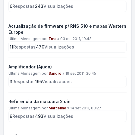
6
Respostas
243
Visualizações
Actualização de firmware p/ RNS 510 e mapas Western
Europe
Última Mensagem por
Tma
»
03 out 2011, 19:43
11
Respostas
470
Visualizações
Amplificador (Ajuda)
Última Mensagem por
Sandro
»
19 set 2011, 20:45
3
Respostas
195
Visualizações
Referencia da mascara 2 din
Última Mensagem por
Marcelino
»
14 set 2011, 08:27
9
Respostas
493
Visualizações