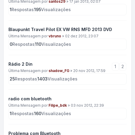
Última Mensagem por
santos29
»
17 jan 2013, 02:07
1
Respostas
195
Visualizações
Blaupunkt Travel Pilot EX VW RNS MFD 2013 DVD
Última Mensagem por
vbruno
»
02 dez 2012, 23:07
0
Respostas
110
Visualizações
Rádio 2 Din
1
2
Última Mensagem por
shadow_FG
»
20 nov 2012, 17:59
25
Respostas
1403
Visualizações
radio com bluetooth
Última Mensagem por
Filipe_bdk
»
03 nov 2012, 22:39
1
Respostas
160
Visualizações
Problema com Bluetooth