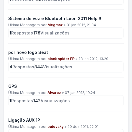
Sistema de voz e Bluetooth Leon 2011 Help !!
Última Mensagem por
Megmax
»
31 jan 2012, 21:34
1
Respostas
178
Visualizações
pôr novo logo Seat
Última Mensagem por
black spider FR
»
23 jan 2012, 13:29
4
Respostas
344
Visualizações
GPS
Última Mensagem por
Alvarez
»
07 jan 2012, 19:24
1
Respostas
142
Visualizações
Ligação AUX 1P
Última Mensagem por
putovsky
»
20 dez 2011, 22:01