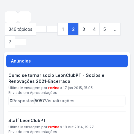
Pesquisar
Anterior
346 tópicos
1
2
3
4
5
...
Página
2
de
7
Próximo
7
Anúncios
Como se tornar socio LeonClubPT - Socios e
Renovações 2021-Encerrado
Última Mensagem por
rezina
»
17 jan 2015, 15:05
Enviado em
Apresentações
0
Respostas
5057
Visualizações
Staff LeonClubPT
Última Mensagem por
rezina
»
18 out 2014, 19:27
Enviado em
Apresentações