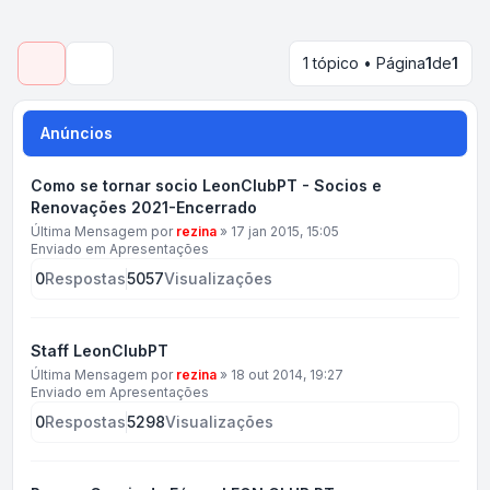
1 tópico • Página
1
de
1
Pesquisar
Anúncios
Como se tornar socio LeonClubPT - Socios e
Renovações 2021-Encerrado
Última Mensagem por
rezina
»
17 jan 2015, 15:05
Enviado em
Apresentações
0
Respostas
5057
Visualizações
Staff LeonClubPT
Última Mensagem por
rezina
»
18 out 2014, 19:27
Enviado em
Apresentações
0
Respostas
5298
Visualizações