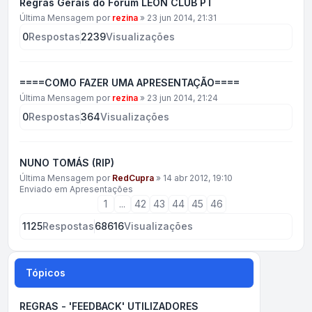
Regras Gerais do Fórum LEON CLUB PT
Última Mensagem por
rezina
»
23 jun 2014, 21:31
0
Respostas
2239
Visualizações
====COMO FAZER UMA APRESENTAÇÃO====
Última Mensagem por
rezina
»
23 jun 2014, 21:24
0
Respostas
364
Visualizações
NUNO TOMÁS (RIP)
Última Mensagem por
RedCupra
»
14 abr 2012, 19:10
Enviado em
Apresentações
1
...
42
43
44
45
46
1125
Respostas
68616
Visualizações
Tópicos
REGRAS - 'FEEDBACK' UTILIZADORES