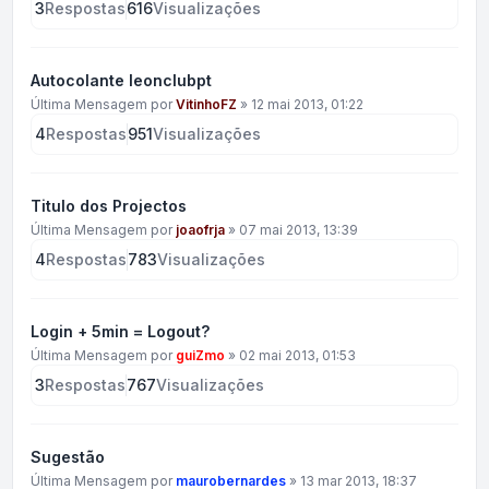
3
Respostas
616
Visualizações
Autocolante leonclubpt
Última Mensagem por
VitinhoFZ
»
12 mai 2013, 01:22
4
Respostas
951
Visualizações
Titulo dos Projectos
Última Mensagem por
joaofrja
»
07 mai 2013, 13:39
4
Respostas
783
Visualizações
Login + 5min = Logout?
Última Mensagem por
guiZmo
»
02 mai 2013, 01:53
3
Respostas
767
Visualizações
Sugestão
Última Mensagem por
maurobernardes
»
13 mar 2013, 18:37