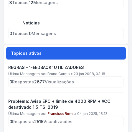
3
Tópicos
12
Mensagens
Noticias
0
Tópicos
0
Mensagens
Tópicos ativos
REGRAS - 'FEEDBACK' UTILIZADORES
Última Mensagem por
Bruno Carmo
»
23 jan 2008, 03:18
0
Respostas
2677
Visualizações
Problema: Aviso EPC + limite de 4000 RPM + ACC
desativado 1.5 TSI 2019
Última Mensagem por
FranciscoRemi
»
04 jan 2025, 18:12
0
Respostas
2515
Visualizações