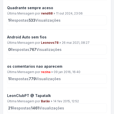
Quadrante sempre aceso
Última Mensagem por
rwnd68
»
11 out 2024, 23:06
1
Respostas
533
Visualizações
Android Auto sem fios
Última Mensagem por
Leonovo78
»
26 mai 2021, 08:27
0
Respostas
767
Visualizações
os comentarios nao aparecem
Última Mensagem por
rezina
»
09 jan 2016, 16:40
1
Respostas
779
Visualizações
LeonClubPT @ Tapatalk
Última Mensagem por
Barão
»
14 fev 2015, 12:52
21
Respostas
1461
Visualizações