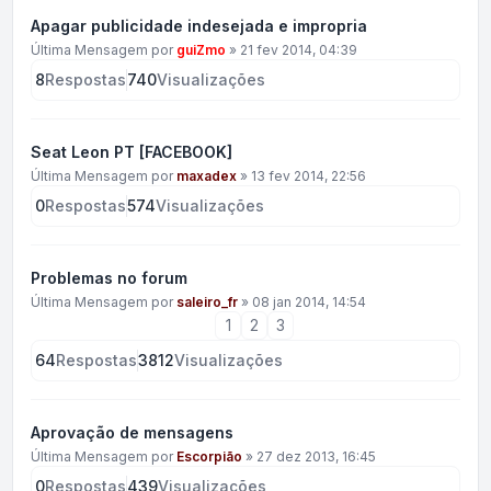
Apagar publicidade indesejada e impropria
Última Mensagem por
guiZmo
»
21 fev 2014, 04:39
8
Respostas
740
Visualizações
Seat Leon PT [FACEBOOK]
Última Mensagem por
maxadex
»
13 fev 2014, 22:56
0
Respostas
574
Visualizações
Problemas no forum
Última Mensagem por
saleiro_fr
»
08 jan 2014, 14:54
1
2
3
64
Respostas
3812
Visualizações
Aprovação de mensagens
Última Mensagem por
Escorpião
»
27 dez 2013, 16:45
0
Respostas
439
Visualizações