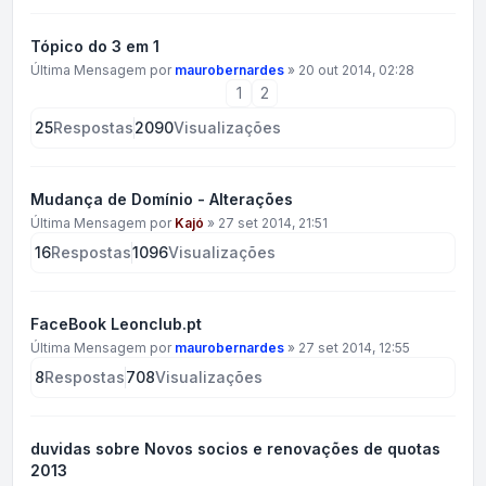
Tópico do 3 em 1
Última Mensagem por
maurobernardes
»
20 out 2014, 02:28
1
2
25
Respostas
2090
Visualizações
Mudança de Domínio - Alterações
Última Mensagem por
Kajó
»
27 set 2014, 21:51
16
Respostas
1096
Visualizações
FaceBook Leonclub.pt
Última Mensagem por
maurobernardes
»
27 set 2014, 12:55
8
Respostas
708
Visualizações
duvidas sobre Novos socios e renovações de quotas
2013