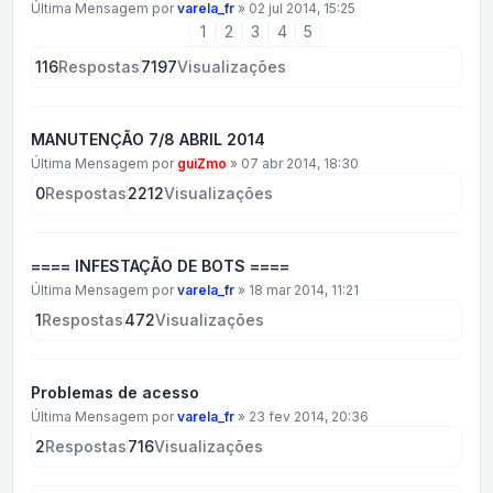
Última Mensagem por
varela_fr
»
02 jul 2014, 15:25
1
2
3
4
5
116
Respostas
7197
Visualizações
MANUTENÇÃO 7/8 ABRIL 2014
Última Mensagem por
guiZmo
»
07 abr 2014, 18:30
0
Respostas
2212
Visualizações
==== INFESTAÇÃO DE BOTS ====
Última Mensagem por
varela_fr
»
18 mar 2014, 11:21
1
Respostas
472
Visualizações
Problemas de acesso
Última Mensagem por
varela_fr
»
23 fev 2014, 20:36
2
Respostas
716
Visualizações