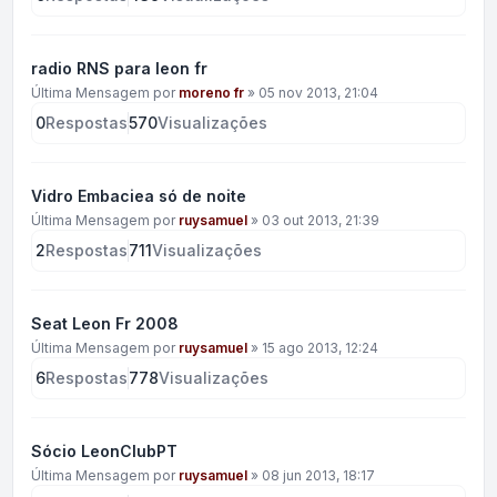
radio RNS para leon fr
Última Mensagem por
moreno fr
»
05 nov 2013, 21:04
0
Respostas
570
Visualizações
Vidro Embaciea só de noite
Última Mensagem por
ruysamuel
»
03 out 2013, 21:39
2
Respostas
711
Visualizações
Seat Leon Fr 2008
Última Mensagem por
ruysamuel
»
15 ago 2013, 12:24
6
Respostas
778
Visualizações
Sócio LeonClubPT
Última Mensagem por
ruysamuel
»
08 jun 2013, 18:17