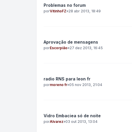
Problemas no forum
por
VitinhoFZ
»
28 abr 2013, 18:49
Aprovação de mensagens
por
Escorpião
»
27 dez 2013, 16:45
radio RNS para leon fr
por
moreno fr
»
05 nov 2013, 21:04
Vidro Embaciea só de noite
por
Alvarez
»
03 out 2013, 13:04