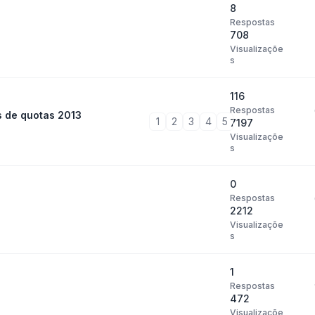
8
Respostas
708
Visualizaçõe
s
116
Respostas
s de quotas 2013
1
2
3
4
5
7197
Visualizaçõe
s
0
Respostas
2212
Visualizaçõe
s
1
Respostas
472
Visualizaçõe