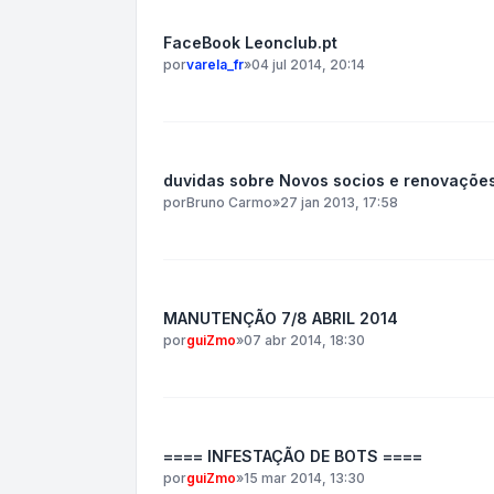
FaceBook Leonclub.pt
por
varela_fr
»
04 jul 2014, 20:14
duvidas sobre Novos socios e renovaçõe
por
Bruno Carmo
»
27 jan 2013, 17:58
MANUTENÇÃO 7/8 ABRIL 2014
por
guiZmo
»
07 abr 2014, 18:30
==== INFESTAÇÃO DE BOTS ====
por
guiZmo
»
15 mar 2014, 13:30