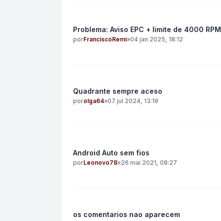
Problema: Aviso EPC + limite de 4000 RPM
por
FranciscoRemi
»
04 jan 2025, 18:12
Quadrante sempre aceso
por
olga64
»
07 jul 2024, 13:19
Android Auto sem fios
por
Leonovo78
»
26 mai 2021, 08:27
os comentarios nao aparecem