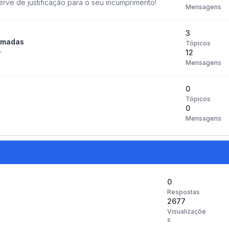
ve de justificação para o seu incumprimento!
Mensagens
3
amadas
Tópicos
12
r
Mensagens
0
Tópicos
0
Mensagens
0
Respostas
2677
Visualizaçõe
s