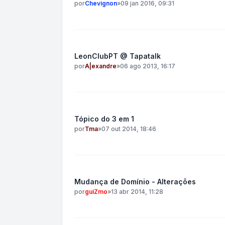
por
Chevignon
»
09 jan 2016, 09:31
LeonClubPT @ Tapatalk
por
A|exandre
»
06 ago 2013, 16:17
Tópico do 3 em 1
por
Tma
»
07 out 2014, 18:46
Mudança de Domínio - Alterações
por
guiZmo
»
13 abr 2014, 11:28