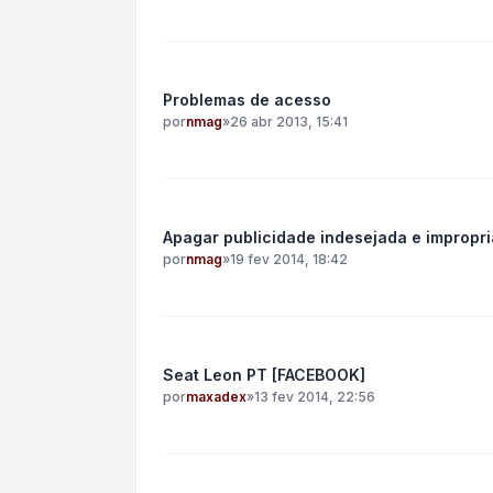
Problemas de acesso
por
nmag
»
26 abr 2013, 15:41
Apagar publicidade indesejada e impropri
por
nmag
»
19 fev 2014, 18:42
Seat Leon PT [FACEBOOK]
por
maxadex
»
13 fev 2014, 22:56