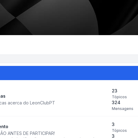
23
mas
Tópicos
324
icas acerca do LeonClubPT
Mensagens
3
ento
Tópicos
ÃO ANTES DE PARTICIPAR!
3