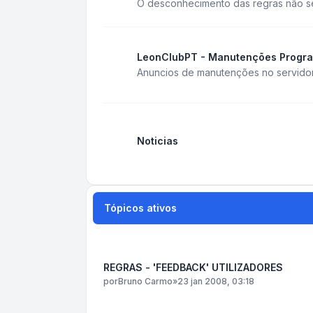
O desconhecimento das regras não ser
LeonClubPT - Manutenções Progr
Anuncios de manutenções no servido
Noticias
Tópicos ativos
REGRAS - 'FEEDBACK' UTILIZADORES
por
Bruno Carmo
»
23 jan 2008, 03:18