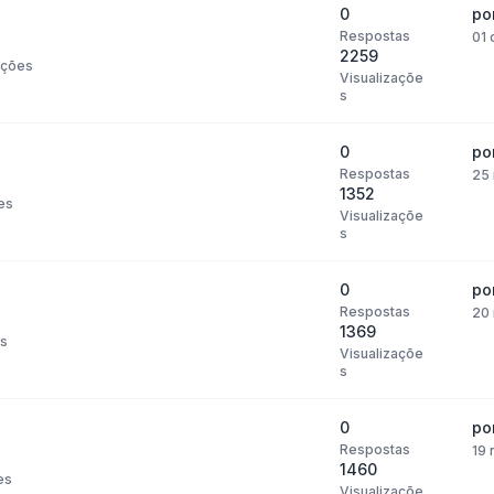
0
po
Respostas
01 
2259
ações
Visualizaçõe
s
0
po
Respostas
25 
1352
es
Visualizaçõe
s
0
po
Respostas
20 
1369
s
Visualizaçõe
s
0
po
Respostas
19 
1460
es
Visualizaçõe