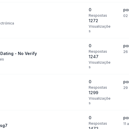
0
po
Respostas
02 
1272
ctrónica
Visualizaçõe
s
0
po
Respostas
26 
Dating - No Verify
1247
ais
Visualizaçõe
s
0
po
Respostas
29 
1299
Visualizaçõe
s
0
po
Respostas
11 
dsg7
1472