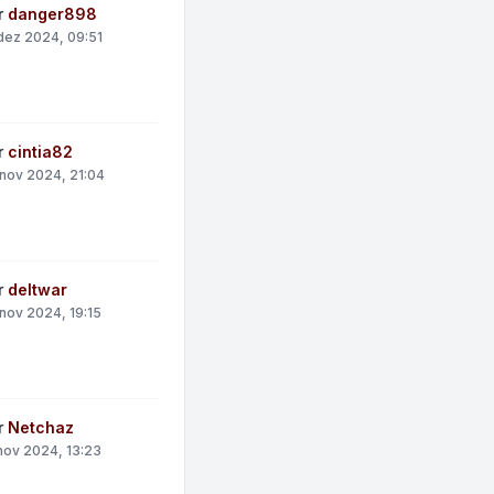
r
danger898
dez 2024, 09:51
r
cintia82
nov 2024, 21:04
r
deltwar
nov 2024, 19:15
r
Netchaz
nov 2024, 13:23