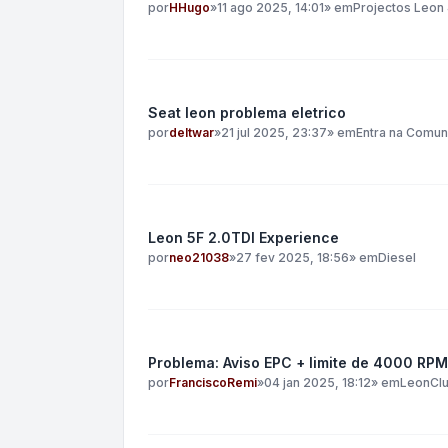
por
HHugo
»
11 ago 2025, 14:01
» em
Projectos Leon 
Seat leon problema eletrico
por
deltwar
»
21 jul 2025, 23:37
» em
Entra na Comu
Leon 5F 2.0TDI Experience
por
neo21038
»
27 fev 2025, 18:56
» em
Diesel
Problema: Aviso EPC + limite de 4000 RPM
por
FranciscoRemi
»
04 jan 2025, 18:12
» em
LeonClu