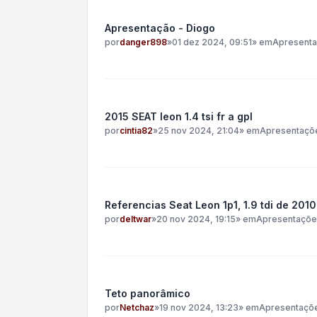
Apresentação - Diogo
por
danger898
»
01 dez 2024, 09:51
» em
Apresent
2015 SEAT leon 1.4 tsi fr a gpl
por
cintia82
»
25 nov 2024, 21:04
» em
Apresentaçõ
Referencias Seat Leon 1p1, 1.9 tdi de 2010
por
deltwar
»
20 nov 2024, 19:15
» em
Apresentaçõe
Teto panorâmico
por
Netchaz
»
19 nov 2024, 13:23
» em
Apresentaçõ