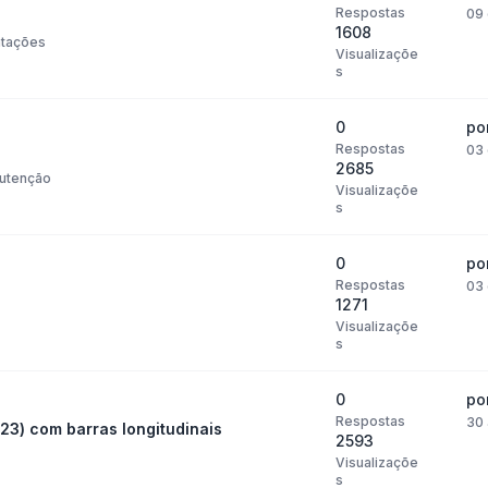
Respostas
09 
1608
tações
Visualizaçõe
s
0
po
Respostas
03 
2685
utenção
Visualizaçõe
s
0
po
Respostas
03 
1271
Visualizaçõe
s
0
po
Respostas
30 
23) com barras longitudinais
2593
Visualizaçõe
s