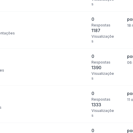
s
0
po
Respostas
18 
1187
ntações
Visualizaçõe
s
0
po
Respostas
06 
1390
es
Visualizaçõe
s
0
po
Respostas
11 
1333
s
Visualizaçõe
s
0
po