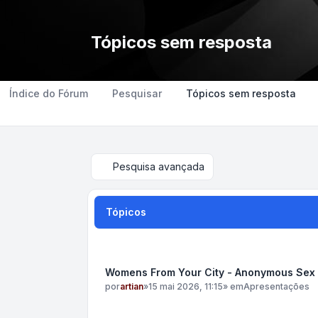
Tópicos sem resposta
Índice do Fórum
Pesquisar
Tópicos sem resposta
Pesquisa avançada
Tópicos
Womens From Your City - Anonymous Sex D
por
artian
»
15 mai 2026, 11:15
» em
Apresentações