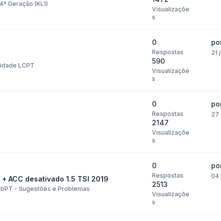
4ª Geração (KL1)
Visualizaçõe
s
0
po
Respostas
21 
590
nidade LCPT
Visualizaçõe
s
0
po
Respostas
27 
2147
Visualizaçõe
s
0
po
Respostas
04 
 + ACC desativado 1.5 TSI 2019
2513
bPT - Sugestões e Problemas
Visualizaçõe
s