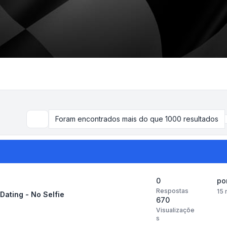
Foram encontrados mais do que 1000 resultados
Pesquisar
0
po
Respostas
15 
ating - No Selfie
670
Visualizaçõe
s