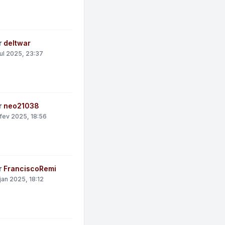
r
deltwar
jul 2025, 23:37
r
neo21038
fev 2025, 18:56
r
FranciscoRemi
jan 2025, 18:12