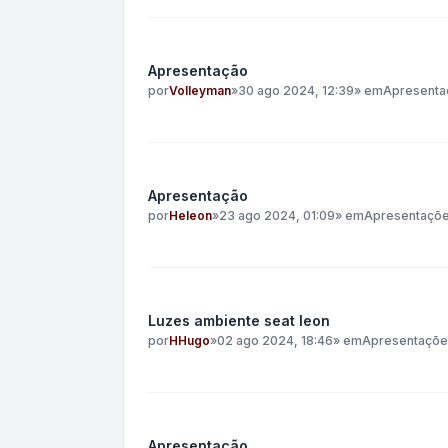
Apresentação
por
Volleyman
»
30 ago 2024, 12:39
» em
Apresenta
Apresentação
por
Heleon
»
23 ago 2024, 01:09
» em
Apresentaçõ
Luzes ambiente seat leon
por
HHugo
»
02 ago 2024, 18:46
» em
Apresentaçõe
Apresentação