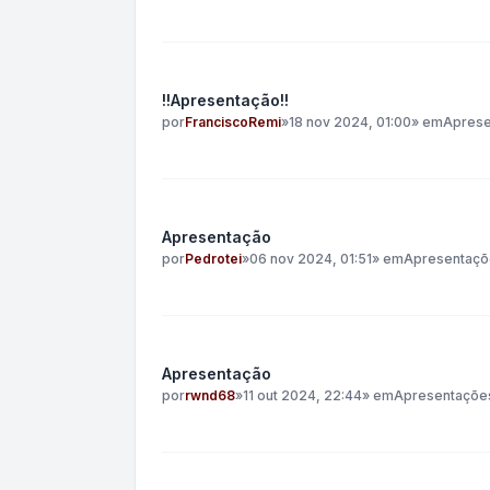
!!Apresentação!!
por
FranciscoRemi
»
18 nov 2024, 01:00
» em
Aprese
Apresentação
por
Pedrotei
»
06 nov 2024, 01:51
» em
Apresentaçõ
Apresentação
por
rwnd68
»
11 out 2024, 22:44
» em
Apresentaçõe