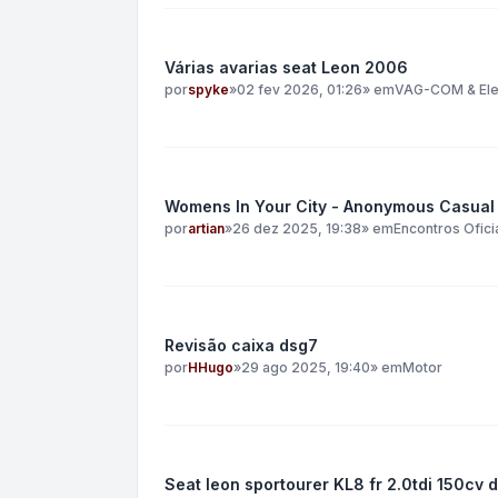
Várias avarias seat Leon 2006
por
spyke
»
02 fev 2026, 01:26
» em
VAG-COM & Ele
Womens In Your City - Anonymous Casual 
por
artian
»
26 dez 2025, 19:38
» em
Encontros Ofici
Revisão caixa dsg7
por
HHugo
»
29 ago 2025, 19:40
» em
Motor
Seat leon sportourer KL8 fr 2.0tdi 150cv 