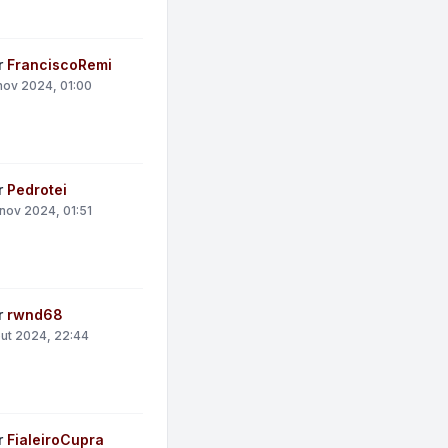
r
FranciscoRemi
nov 2024, 01:00
r
Pedrotei
nov 2024, 01:51
r
rwnd68
out 2024, 22:44
r
FialeiroCupra