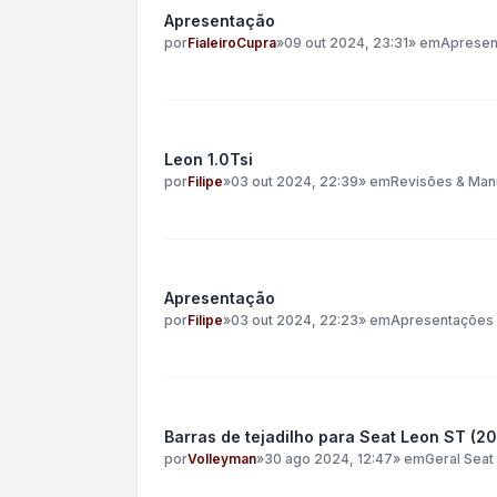
Apresentação
por
FialeiroCupra
»
09 out 2024, 23:31
» em
Apresen
Leon 1.0Tsi
por
Filipe
»
03 out 2024, 22:39
» em
Revisões & Man
Apresentação
por
Filipe
»
03 out 2024, 22:23
» em
Apresentações
Barras de tejadilho para Seat Leon ST (20
por
Volleyman
»
30 ago 2024, 12:47
» em
Geral Seat