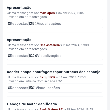
Apresentação
Última Mensagem por
maialopes
»
04 abr 2024, 11:05
Enviado em
Apresentações
0
Respostas
1294
Visualizações
Apresentação
Última Mensagem por
ChelasMan84
»
11 mar 2024, 17:09
Enviado em
Apresentações
0
Respostas
1044
Visualizações
Aceder chapa chaufagem tapar buracos das esponja
Última Mensagem por
SergioFCR
»
04 mar 2024, 13:53
Enviado em
Entra na Comunidade LCPT
0
Respostas
1501
Visualizações
Cabeça de motor danificada
Última Mensagem por
PauloMateus751
»
28 fev 2024, 19:45