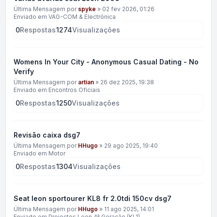
Última Mensagem por
spyke
»
02 fev 2026, 01:26
Enviado em
VAG-COM & Electrónica
0
Respostas
1274
Visualizações
Womens In Your City - Anonymous Casual Dating - No
Verify
Última Mensagem por
artian
»
26 dez 2025, 19:38
Enviado em
Encontros Oficiais
0
Respostas
1250
Visualizações
Revisão caixa dsg7
Última Mensagem por
HHugo
»
29 ago 2025, 19:40
Enviado em
Motor
0
Respostas
1304
Visualizações
Seat leon sportourer KL8 fr 2.0tdi 150cv dsg7
Última Mensagem por
HHugo
»
11 ago 2025, 14:01
Enviado em
Projectos Leon 4ª Geração (KL1)