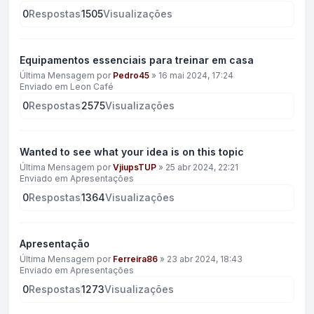
0
Respostas
1505
Visualizações
Equipamentos essenciais para treinar em casa
Última Mensagem por
Pedro45
»
16 mai 2024, 17:24
Enviado em
Leon Café
0
Respostas
2575
Visualizações
Wanted to see what your idea is on this topic
Última Mensagem por
VjiupsTUP
»
25 abr 2024, 22:21
Enviado em
Apresentações
0
Respostas
1364
Visualizações
Apresentação
Última Mensagem por
Ferreira86
»
23 abr 2024, 18:43
Enviado em
Apresentações
0
Respostas
1273
Visualizações