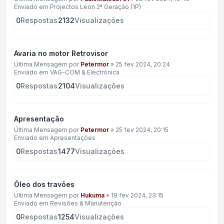
Enviado em
Projectos Leon 2ª Geração (1P)
0
Respostas
2132
Visualizações
Avaria no motor Retrovisor
Última Mensagem por
Petermor
»
25 fev 2024, 20:24
Enviado em
VAG-COM & Electrónica
0
Respostas
2104
Visualizações
Apresentação
Última Mensagem por
Petermor
»
25 fev 2024, 20:15
Enviado em
Apresentações
0
Respostas
1477
Visualizações
Óleo dos travões
Última Mensagem por
Hukuma
»
19 fev 2024, 23:15
Enviado em
Revisões & Manutenção
0
Respostas
1254
Visualizações