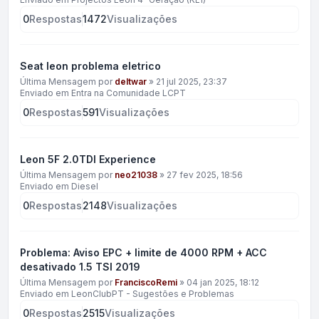
0
Respostas
1472
Visualizações
Seat leon problema eletrico
Última Mensagem por
deltwar
»
21 jul 2025, 23:37
Enviado em
Entra na Comunidade LCPT
0
Respostas
591
Visualizações
Leon 5F 2.0TDI Experience
Última Mensagem por
neo21038
»
27 fev 2025, 18:56
Enviado em
Diesel
0
Respostas
2148
Visualizações
Problema: Aviso EPC + limite de 4000 RPM + ACC
desativado 1.5 TSI 2019
Última Mensagem por
FranciscoRemi
»
04 jan 2025, 18:12
Enviado em
LeonClubPT - Sugestões e Problemas
0
Respostas
2515
Visualizações