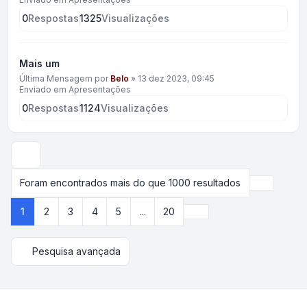
0
Respostas
1325
Visualizações
Mais um
Última Mensagem por
Belo
»
13 dez 2023, 09:45
Enviado em
Apresentações
0
Respostas
1124
Visualizações
Opções de visualização e ordenação
Foram encontrados mais do que 1000 resultados
Página
1
d
Próximo
1
2
3
4
5
...
20
Pesquisa avançada