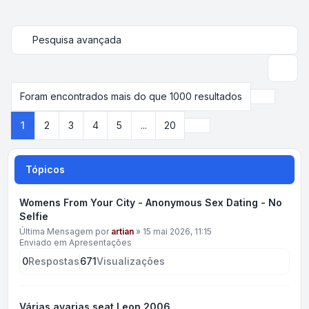
Pesquisa avançada
Pesqui
Foram encontrados mais do que 1000 resultados
Página
1
d
Próximo
1
2
3
4
5
...
20
Tópicos
Womens From Your City - Anonymous Sex Dating - No
Selfie
Última Mensagem por
artian
»
15 mai 2026, 11:15
Enviado em
Apresentações
0
Respostas
671
Visualizações
Várias avarias seat Leon 2006