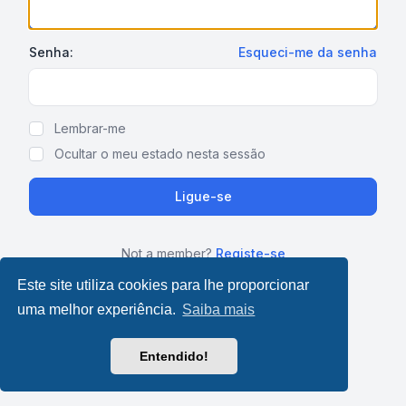
Senha:
Esqueci-me da senha
Show Password
Lembrar-me
Ocultar o meu estado nesta sessão
Ligue-se
Not a member?
Registe-se
Este site utiliza cookies para lhe proporcionar
uma melhor experiência.
Saiba mais
Entendido!