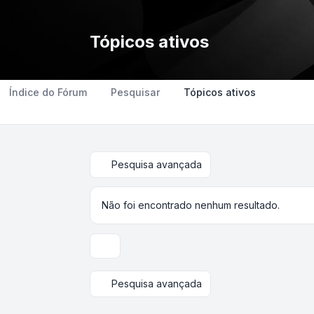
Tópicos ativos
Índice do Fórum
Pesquisar
Tópicos ativos
Pesquisa avançada
Não foi encontrado nenhum resultado.
Opções de visualização e ordenação
Pesquisa avançada