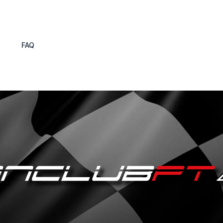
s
FAQ