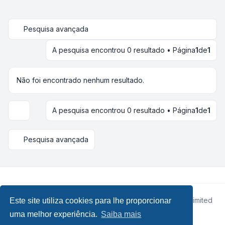
Pesquisa avançada
A pesquisa encontrou 0 resultado • Página
1
de
1
Não foi encontrado nenhum resultado.
A pesquisa encontrou 0 resultado • Página
1
de
1
Opções de visualização e ordenação
Pesquisa avançada
Desenvolvido por
phpBB
® Forum Software © phpBB Limited
Este site utiliza cookies para lhe proporcionar
• Design by
Leenoz.com
uma melhor experiência.
Saiba mais
Traduzido por:
phpBB Portugal