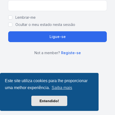
Show Password
Lembrar-me
Ocultar o meu estado nesta sessão
Ligue-se
Not a member?
Registe-se
Este site utiliza cookies para lhe proporcionar
uma melhor experiência.
Saiba mais
Entendido!