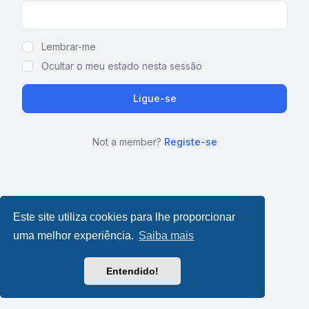
Show Password
Lembrar-me
Ocultar o meu estado nesta sessão
Ligue-se
Not a member?
Registe-se
Este site utiliza cookies para lhe proporcionar
uma melhor experiência.
Saiba mais
Entendido!