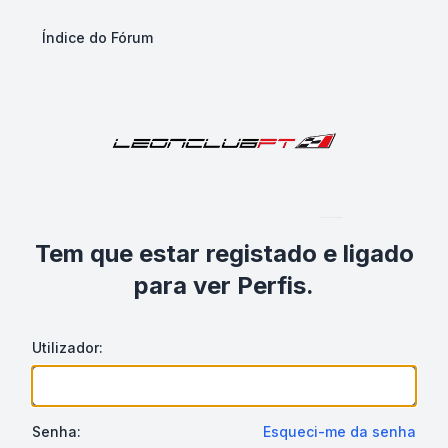
Índice do Fórum
Tem que estar registado e ligado
para ver Perfis.
Utilizador:
Senha:
Esqueci-me da senha