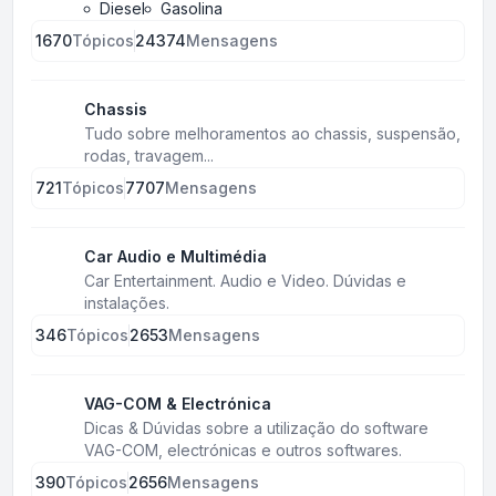
Diesel
Gasolina
1670
Tópicos
24374
Mensagens
Chassis
Tudo sobre melhoramentos ao chassis, suspensão,
rodas, travagem...
721
Tópicos
7707
Mensagens
Car Audio e Multimédia
Car Entertainment. Audio e Video. Dúvidas e
instalações.
346
Tópicos
2653
Mensagens
VAG-COM & Electrónica
Dicas & Dúvidas sobre a utilização do software
VAG-COM, electrónicas e outros softwares.
390
Tópicos
2656
Mensagens