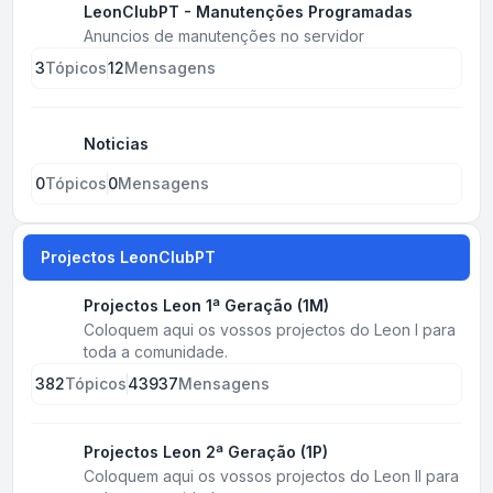
LeonClubPT - Manutenções Programadas
Anuncios de manutenções no servidor
3
Tópicos
12
Mensagens
Noticias
0
Tópicos
0
Mensagens
Projectos LeonClubPT
Projectos Leon 1ª Geração (1M)
Coloquem aqui os vossos projectos do Leon I para
toda a comunidade.
382
Tópicos
43937
Mensagens
Projectos Leon 2ª Geração (1P)
Coloquem aqui os vossos projectos do Leon II para