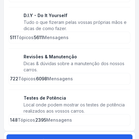
D.I.Y - Do It Yourself
Tudo o que fizeram pelas vossas próprias mãos e
dicas de como fazer.
511
Tópicos
5611
Mensagens
Revisões & Manutenção
Dicas & dúvidas sobre a manutenção dos nossos
carros.
722
Tópicos
6098
Mensagens
Testes de Potência
Local onde podem mostrar os testes de potência
realizados aos vossos carros.
148
Tópicos
2395
Mensagens