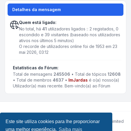
Detalhes da mensagem
Quem está ligado:
No total, há
41
utilizadores ligados :: 2 registados, 0
escondido e 39 visitantes (baseado nos utilizadores
ativos nos últimos 5 minutos)
O recorde de utilizadores online foi de 1953 em 23
mai 2026, 03:12
Estatísticas do Fórum:
Total de mensagens
245506
• Total de tópicos
12608
• Total de membros
4637
•
ImJardas
é o(a) nosso(a)
Utilizador(a) mais recente. Bem-vindo(a) ao Fórum
Desenvolvido por
phpBB
® Forum Software © phpBB Limited
Este site utiliza cookies para lhe proporcionar
• Design by
Leenoz.com
uma melhor experiência.
Saiba mais