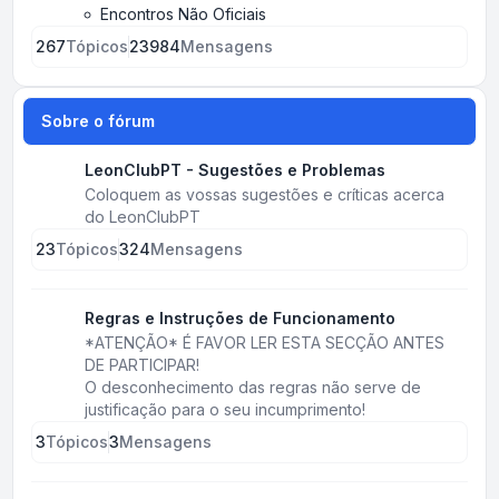
Encontros Não Oficiais
267
Tópicos
23984
Mensagens
Sobre o fórum
LeonClubPT - Sugestões e Problemas
Coloquem as vossas sugestões e críticas acerca
do LeonClubPT
23
Tópicos
324
Mensagens
Regras e Instruções de Funcionamento
*ATENÇÃO* É FAVOR LER ESTA SECÇÃO ANTES
DE PARTICIPAR!
O desconhecimento das regras não serve de
justificação para o seu incumprimento!
3
Tópicos
3
Mensagens