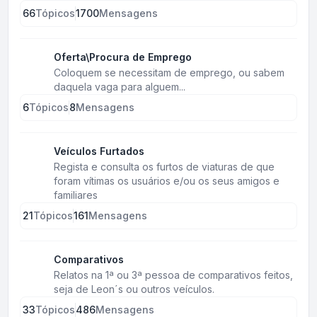
66
Tópicos
1700
Mensagens
Oferta\Procura de Emprego
Coloquem se necessitam de emprego, ou sabem
daquela vaga para alguem...
6
Tópicos
8
Mensagens
Veículos Furtados
Regista e consulta os furtos de viaturas de que
foram vítimas os usuários e/ou os seus amigos e
familiares
21
Tópicos
161
Mensagens
Comparativos
Relatos na 1ª ou 3ª pessoa de comparativos feitos,
seja de Leon´s ou outros veículos.
33
Tópicos
486
Mensagens