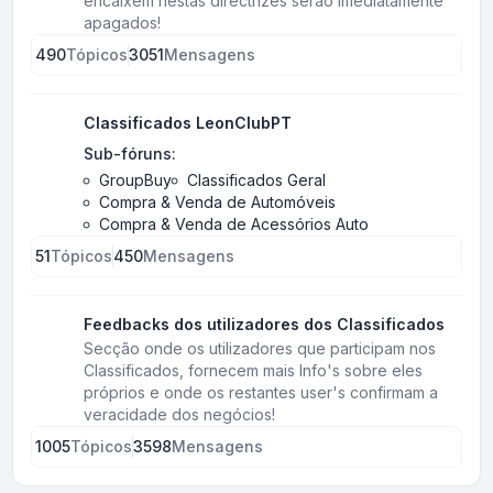
encaixem nestas directrizes serão imediatamente
apagados!
490
Tópicos
3051
Mensagens
Classificados LeonClubPT
Sub-fóruns:
GroupBuy
Classificados Geral
Compra & Venda de Automóveis
Compra & Venda de Acessórios Auto
51
Tópicos
450
Mensagens
Feedbacks dos utilizadores dos Classificados
Secção onde os utilizadores que participam nos
Classificados, fornecem mais Info's sobre eles
próprios e onde os restantes user's confirmam a
veracidade dos negócios!
1005
Tópicos
3598
Mensagens