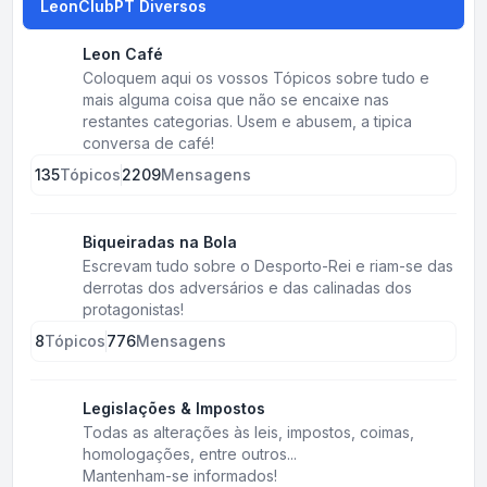
LeonClubPT Diversos
Leon Café
Coloquem aqui os vossos Tópicos sobre tudo e
mais alguma coisa que não se encaixe nas
restantes categorias. Usem e abusem, a tipica
conversa de café!
135
Tópicos
2209
Mensagens
Biqueiradas na Bola
Escrevam tudo sobre o Desporto-Rei e riam-se das
derrotas dos adversários e das calinadas dos
protagonistas!
8
Tópicos
776
Mensagens
Legislações & Impostos
Todas as alterações às leis, impostos, coimas,
homologações, entre outros...
Mantenham-se informados!