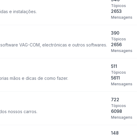
Tópicos
2653
idas e instalações.
Mensagens
390
Tópicos
2656
o software VAG-COM, electrónicas e outros softwares.
Mensagens
511
Tópicos
5611
rias mãos e dicas de como fazer.
Mensagens
722
Tópicos
6098
dos nossos carros.
Mensagens
148