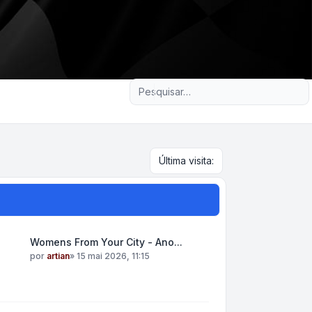
Pesquisa avançada
Última visita:
Womens From Your City - Ano...
por
artian
»
15 mai 2026, 11:15