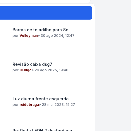
Barras de tejadilho para Se...
por
Volleyman
»
30 ago 2024, 12:47
Revisão caixa dsg7
por
HHugo
»
29 ago 2025, 19:40
Luz diurna frente esquerda ...
por
ruidebraga
»
28 mai 2023, 15:27
Re: Porta LEON 2 desfardada