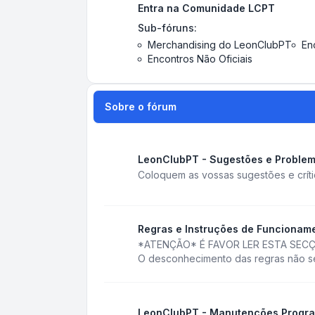
Entra na Comunidade LCPT
Sub-fóruns:
Merchandising do LeonClubPT
En
Encontros Não Oficiais
Sobre o fórum
LeonClubPT - Sugestões e Proble
Coloquem as vossas sugestões e crít
Regras e Instruções de Funcionam
*ATENÇÃO* É FAVOR LER ESTA SECÇ
O desconhecimento das regras não ser
LeonClubPT - Manutenções Progr