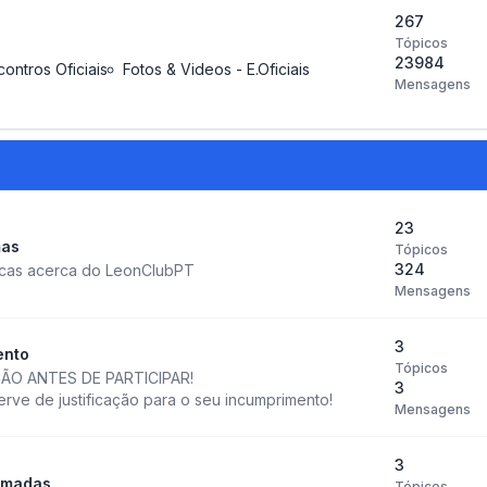
267
Tópicos
23984
contros Oficiais
Fotos & Videos - E.Oficiais
Mensagens
23
mas
Tópicos
324
icas acerca do LeonClubPT
Mensagens
3
ento
Tópicos
ÃO ANTES DE PARTICIPAR!
3
ve de justificação para o seu incumprimento!
Mensagens
3
amadas
Tópicos