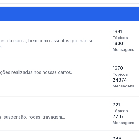
1991
Tópicos
ões da marca, bem como assuntos que não se
18661
a!
Mensagens
1670
ções realizadas nos nossas carros.
Tópicos
24374
Mensagens
721
Tópicos
7707
 suspensão, rodas, travagem...
Mensagens
346