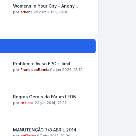
Womens In Your City - Anony...
por
artian
»
26 dez 2025, 19:38
Problema: Aviso EPC + limit...
por
FranciscoRemi
»
04 jan 2025, 18:12
Regras Gerais do Fórum LEON...
por
rezina
»
23 jun 2014, 21:31
MANUTENÇÃO 7/8 ABRIL 2014
por
guiZmo
»
07 abr 2014, 18:30