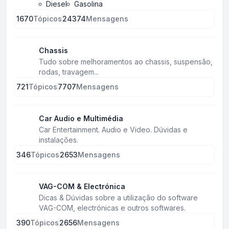
Diesel
Gasolina
1670
Tópicos
24374
Mensagens
Chassis
Tudo sobre melhoramentos ao chassis, suspensão,
rodas, travagem...
721
Tópicos
7707
Mensagens
Car Audio e Multimédia
Car Entertainment. Audio e Video. Dúvidas e
instalações.
346
Tópicos
2653
Mensagens
VAG-COM & Electrónica
Dicas & Dúvidas sobre a utilização do software
VAG-COM, electrónicas e outros softwares.
390
Tópicos
2656
Mensagens