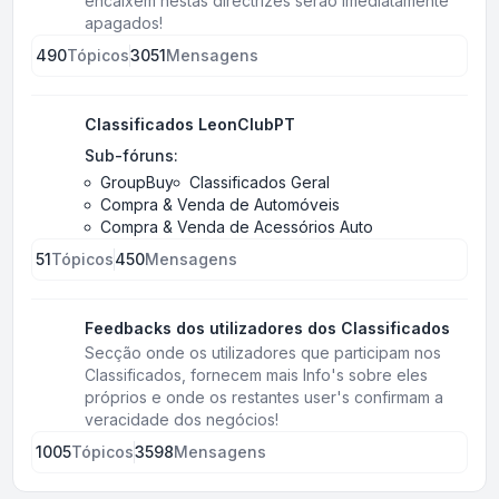
encaixem nestas directrizes serão imediatamente
apagados!
490
Tópicos
3051
Mensagens
Classificados LeonClubPT
Sub-fóruns:
GroupBuy
Classificados Geral
Compra & Venda de Automóveis
Compra & Venda de Acessórios Auto
51
Tópicos
450
Mensagens
Feedbacks dos utilizadores dos Classificados
Secção onde os utilizadores que participam nos
Classificados, fornecem mais Info's sobre eles
próprios e onde os restantes user's confirmam a
veracidade dos negócios!
1005
Tópicos
3598
Mensagens