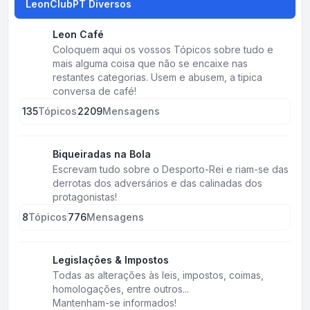
LeonClubPT Diversos
Leon Café
Coloquem aqui os vossos Tópicos sobre tudo e
mais alguma coisa que não se encaixe nas
restantes categorias. Usem e abusem, a tipica
conversa de café!
135
Tópicos
2209
Mensagens
Biqueiradas na Bola
Escrevam tudo sobre o Desporto-Rei e riam-se das
derrotas dos adversários e das calinadas dos
protagonistas!
8
Tópicos
776
Mensagens
Legislações & Impostos
Todas as alterações às leis, impostos, coimas,
homologações, entre outros...
Mantenham-se informados!