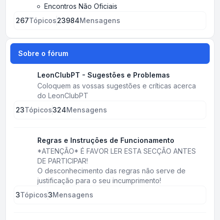
Encontros Não Oficiais
267
Tópicos
23984
Mensagens
Sobre o fórum
LeonClubPT - Sugestões e Problemas
Coloquem as vossas sugestões e críticas acerca
do LeonClubPT
23
Tópicos
324
Mensagens
Regras e Instruções de Funcionamento
*ATENÇÃO* É FAVOR LER ESTA SECÇÃO ANTES
DE PARTICIPAR!
O desconhecimento das regras não serve de
justificação para o seu incumprimento!
3
Tópicos
3
Mensagens