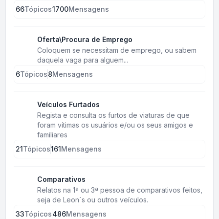
66
Tópicos
1700
Mensagens
Oferta\Procura de Emprego
Coloquem se necessitam de emprego, ou sabem
daquela vaga para alguem...
6
Tópicos
8
Mensagens
Veículos Furtados
Regista e consulta os furtos de viaturas de que
foram vítimas os usuários e/ou os seus amigos e
familiares
21
Tópicos
161
Mensagens
Comparativos
Relatos na 1ª ou 3ª pessoa de comparativos feitos,
seja de Leon´s ou outros veículos.
33
Tópicos
486
Mensagens