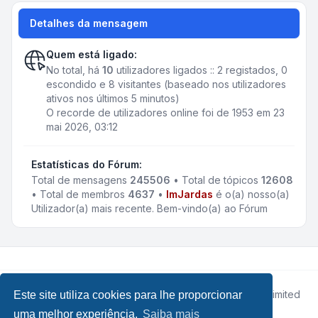
Detalhes da mensagem
Quem está ligado:
No total, há
10
utilizadores ligados :: 2 registados, 0
escondido e 8 visitantes (baseado nos utilizadores
ativos nos últimos 5 minutos)
O recorde de utilizadores online foi de 1953 em 23
mai 2026, 03:12
Estatísticas do Fórum:
Total de mensagens
245506
• Total de tópicos
12608
• Total de membros
4637
•
ImJardas
é o(a) nosso(a)
Utilizador(a) mais recente. Bem-vindo(a) ao Fórum
Desenvolvido por
phpBB
® Forum Software © phpBB Limited
Este site utiliza cookies para lhe proporcionar
• Design by
Leenoz.com
uma melhor experiência.
Saiba mais