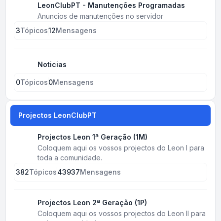
LeonClubPT - Manutenções Programadas
Anuncios de manutenções no servidor
3
Tópicos
12
Mensagens
Noticias
0
Tópicos
0
Mensagens
Projectos LeonClubPT
Projectos Leon 1ª Geração (1M)
Coloquem aqui os vossos projectos do Leon I para
toda a comunidade.
382
Tópicos
43937
Mensagens
Projectos Leon 2ª Geração (1P)
Coloquem aqui os vossos projectos do Leon II para