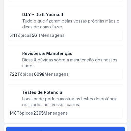
D.I.Y - Do It Yourself
Tudo o que fizeram pelas vossas próprias mãos e
dicas de como fazer.
511
Tópicos
5611
Mensagens
Revisões & Manutenção
Dicas & dúvidas sobre a manutenção dos nossos
carros.
722
Tópicos
6098
Mensagens
Testes de Potência
Local onde podem mostrar os testes de potência
realizados aos vossos carros.
148
Tópicos
2395
Mensagens