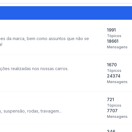
1991
Tópicos
ões da marca, bem como assuntos que não se
18661
a!
Mensagens
1670
ções realizadas nos nossas carros.
Tópicos
24374
Mensagens
721
Tópicos
7707
 suspensão, rodas, travagem...
Mensagens
346