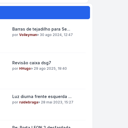
Barras de tejadilho para Se...
por
Volleyman
»
30 ago 2024, 12:47
Revisão caixa dsg7
por
HHugo
»
29 ago 2025, 19:40
Luz diurna frente esquerda ...
por
ruidebraga
»
28 mai 2023, 15:27
Re: Porta LEON 2 desfardada