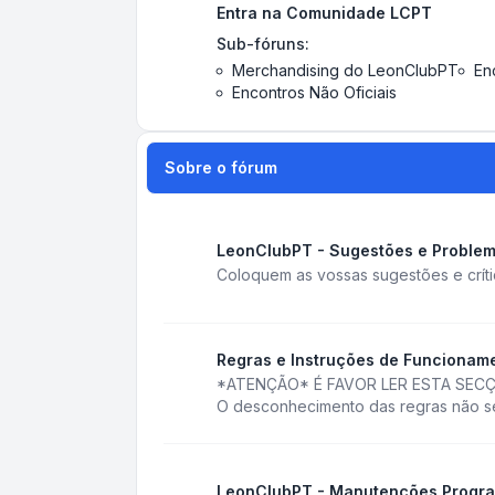
Entra na Comunidade LCPT
Sub-fóruns:
Merchandising do LeonClubPT
En
Encontros Não Oficiais
Sobre o fórum
LeonClubPT - Sugestões e Proble
Coloquem as vossas sugestões e crít
Regras e Instruções de Funcionam
*ATENÇÃO* É FAVOR LER ESTA SECÇ
O desconhecimento das regras não ser
LeonClubPT - Manutenções Progr