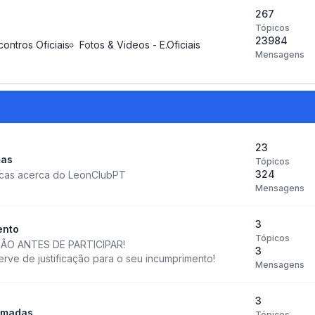
267
Tópicos
23984
contros Oficiais
Fotos & Videos - E.Oficiais
Mensagens
23
mas
Tópicos
324
icas acerca do LeonClubPT
Mensagens
3
ento
Tópicos
ÃO ANTES DE PARTICIPAR!
3
ve de justificação para o seu incumprimento!
Mensagens
3
amadas
Tópicos