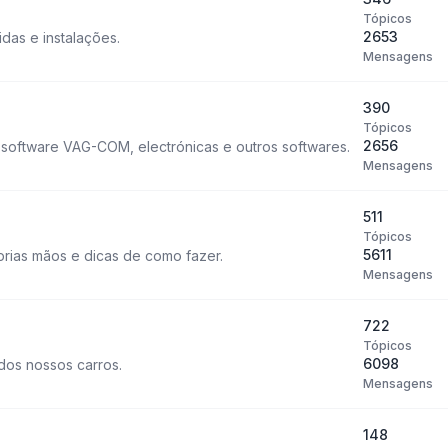
Tópicos
2653
idas e instalações.
Mensagens
390
Tópicos
2656
o software VAG-COM, electrónicas e outros softwares.
Mensagens
511
Tópicos
5611
rias mãos e dicas de como fazer.
Mensagens
722
Tópicos
6098
dos nossos carros.
Mensagens
148