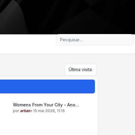
Pesquisa avançada
Última visita:
Womens From Your City - Ano...
por
artian
»
15 mai 2026, 11:15