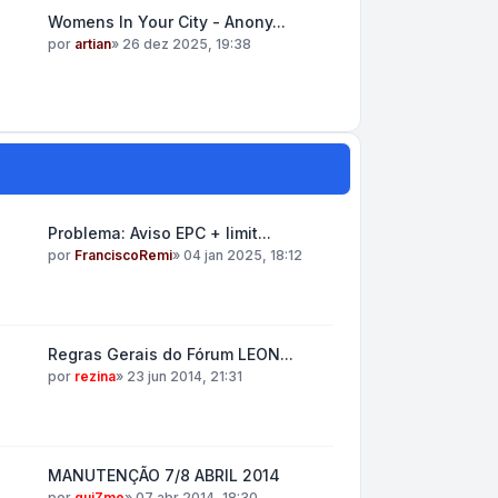
Womens In Your City - Anony...
por
artian
»
26 dez 2025, 19:38
Problema: Aviso EPC + limit...
por
FranciscoRemi
»
04 jan 2025, 18:12
Regras Gerais do Fórum LEON...
por
rezina
»
23 jun 2014, 21:31
MANUTENÇÃO 7/8 ABRIL 2014
por
guiZmo
»
07 abr 2014, 18:30