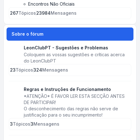
Encontros Não Oficiais
267
Tópicos
23984
Mensagens
Sobre o fórum
LeonClubPT - Sugestões e Problemas
Coloquem as vossas sugestões e críticas acerca
do LeonClubPT
23
Tópicos
324
Mensagens
Regras e Instruções de Funcionamento
*ATENÇÃO* É FAVOR LER ESTA SECÇÃO ANTES
DE PARTICIPAR!
O desconhecimento das regras não serve de
justificação para o seu incumprimento!
3
Tópicos
3
Mensagens