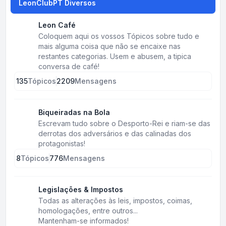
LeonClubPT Diversos
Leon Café
Coloquem aqui os vossos Tópicos sobre tudo e
mais alguma coisa que não se encaixe nas
restantes categorias. Usem e abusem, a tipica
conversa de café!
135
Tópicos
2209
Mensagens
Biqueiradas na Bola
Escrevam tudo sobre o Desporto-Rei e riam-se das
derrotas dos adversários e das calinadas dos
protagonistas!
8
Tópicos
776
Mensagens
Legislações & Impostos
Todas as alterações às leis, impostos, coimas,
homologações, entre outros...
Mantenham-se informados!