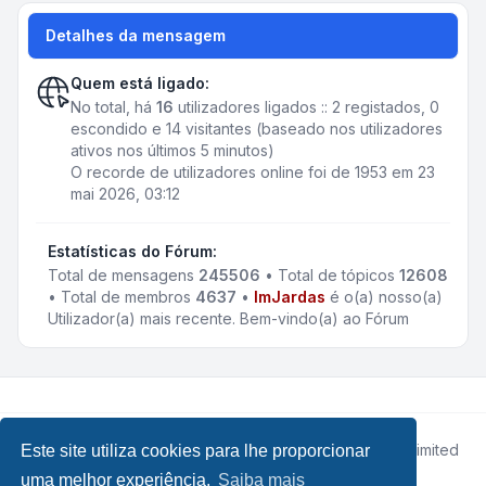
Detalhes da mensagem
Quem está ligado:
No total, há
16
utilizadores ligados :: 2 registados, 0
escondido e 14 visitantes (baseado nos utilizadores
ativos nos últimos 5 minutos)
O recorde de utilizadores online foi de 1953 em 23
mai 2026, 03:12
Estatísticas do Fórum:
Total de mensagens
245506
• Total de tópicos
12608
• Total de membros
4637
•
ImJardas
é o(a) nosso(a)
Utilizador(a) mais recente. Bem-vindo(a) ao Fórum
Desenvolvido por
phpBB
® Forum Software © phpBB Limited
Este site utiliza cookies para lhe proporcionar
• Design by
Leenoz.com
uma melhor experiência.
Saiba mais