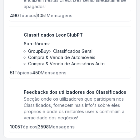
encaixem nestas directrizes serão imediatamente
apagados!
490
Tópicos
3051
Mensagens
Classificados LeonClubPT
Sub-fóruns:
GroupBuy
Classificados Geral
Compra & Venda de Automóveis
Compra & Venda de Acessórios Auto
51
Tópicos
450
Mensagens
Feedbacks dos utilizadores dos Classificados
Secção onde os utilizadores que participam nos
Classificados, fornecem mais Info's sobre eles
próprios e onde os restantes user's confirmam a
veracidade dos negócios!
1005
Tópicos
3598
Mensagens