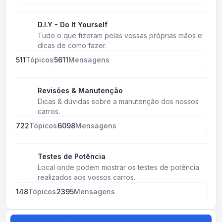
D.I.Y - Do It Yourself
Tudo o que fizeram pelas vossas próprias mãos e
dicas de como fazer.
511
Tópicos
5611
Mensagens
Revisões & Manutenção
Dicas & dúvidas sobre a manutenção dos nossos
carros.
722
Tópicos
6098
Mensagens
Testes de Potência
Local onde podem mostrar os testes de potência
realizados aos vossos carros.
148
Tópicos
2395
Mensagens