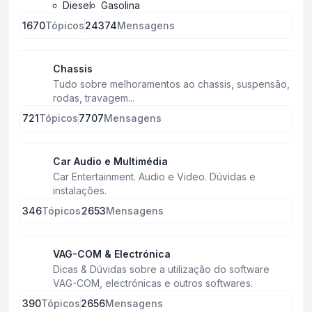
Diesel
Gasolina
1670
Tópicos
24374
Mensagens
Chassis
Tudo sobre melhoramentos ao chassis, suspensão,
rodas, travagem...
721
Tópicos
7707
Mensagens
Car Audio e Multimédia
Car Entertainment. Audio e Video. Dúvidas e
instalações.
346
Tópicos
2653
Mensagens
VAG-COM & Electrónica
Dicas & Dúvidas sobre a utilização do software
VAG-COM, electrónicas e outros softwares.
390
Tópicos
2656
Mensagens