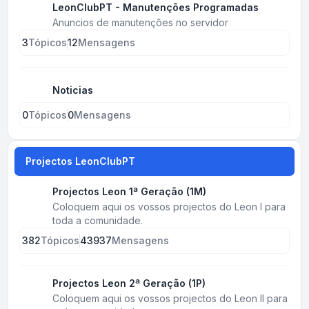
LeonClubPT - Manutenções Programadas
Anuncios de manutenções no servidor
3
Tópicos
12
Mensagens
Noticias
0
Tópicos
0
Mensagens
Projectos LeonClubPT
Projectos Leon 1ª Geração (1M)
Coloquem aqui os vossos projectos do Leon I para
toda a comunidade.
382
Tópicos
43937
Mensagens
Projectos Leon 2ª Geração (1P)
Coloquem aqui os vossos projectos do Leon II para