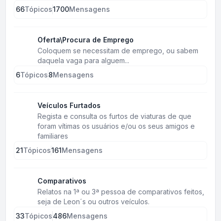
66
Tópicos
1700
Mensagens
Oferta\Procura de Emprego
Coloquem se necessitam de emprego, ou sabem
daquela vaga para alguem...
6
Tópicos
8
Mensagens
Veículos Furtados
Regista e consulta os furtos de viaturas de que
foram vítimas os usuários e/ou os seus amigos e
familiares
21
Tópicos
161
Mensagens
Comparativos
Relatos na 1ª ou 3ª pessoa de comparativos feitos,
seja de Leon´s ou outros veículos.
33
Tópicos
486
Mensagens